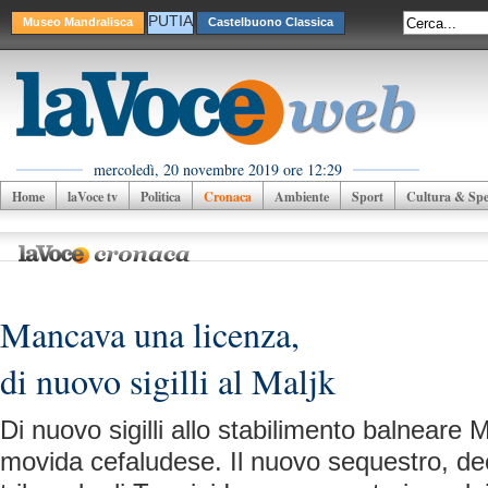
PUTIA
Museo Mandralisca
Castelbuono Classica
mercoledì, 20 novembre 2019 ore 12:29
Home
laVoce tv
Politica
Cronaca
Ambiente
Sport
Cultura & Spet
Mancava una licenza,
di nuovo sigilli al Maljk
Di nuovo sigilli allo stabilimento balneare Ma
movida cefaludese. Il nuovo sequestro, dec