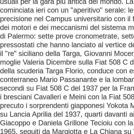
usuali per la gara più antica del mondo. La
cominciata ieri con un "aperitivo" serale: l
precisione nel Campus universitario con il 
dei motori e dei meccanismi del sistema mu
di Palermo: sette prove cronometrate, sett
pressostati che hanno lanciato al vertice de
il "re” siciliano della Targa, Giovanni Mocer
moglie Valeria Dicembre sulla Fiat 508 C de
della scuderia Targa Florio, conduce con e
conterraneo Mario Passanante e la lombar
secondi su Fiat 508 C del 1937 per la Fran
i bresciani Cavalleri e Meini con la Fiat 5
precuto i sorprendenti giapponesi Yokota 
su Lancia Aprilia del 1937, quarti davanti a
Giacoppo e Daniela Grillone Tecioiu con l
1965, seguiti da Margiotta e La Chiana su