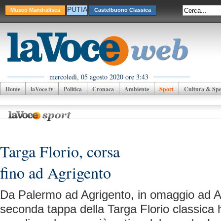
PUTIA
Museo Mandralisca
Castelbuono Classica
mercoledì, 05 agosto 2020 ore 3:43
Home
laVoce tv
Politica
Cronaca
Ambiente
Sport
Cultura & Spet
Targa Florio, corsa
fino ad Agrigento
Da Palermo ad Agrigento, in omaggio ad An
seconda tappa della Targa Florio classica h