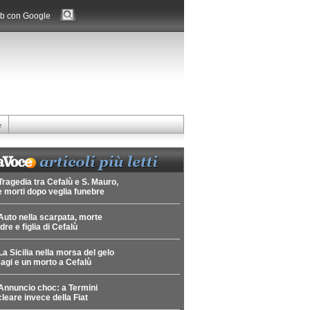
b con Google
e
Tragedia tra Cefalù e S. Mauro,
 morti dopo veglia funebre
Auto nella scarpata, morte
re e figlia di Cefalù
La Sicilia nella morsa del gelo
agi e un morto a Cefalù
Annuncio choc: a Termini
leare invece della Fiat