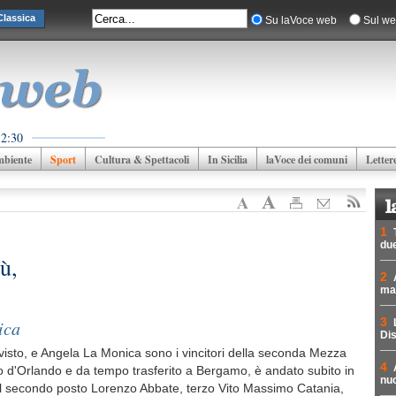
lassica
Su laVoce web
Sul we
 2:30
biente
Sport
Cultura & Spettacoli
In Sicilia
laVoce dei comuni
Letter
1
due
ù,
2
mad
3
ica
Dis
isto, e Angela La Monica sono i vincitori della seconda Mezza
4
po d'Orlando e da tempo trasferito a Bergamo, è andato subito in
nuc
 Al secondo posto Lorenzo Abbate, terzo Vito Massimo Catania,