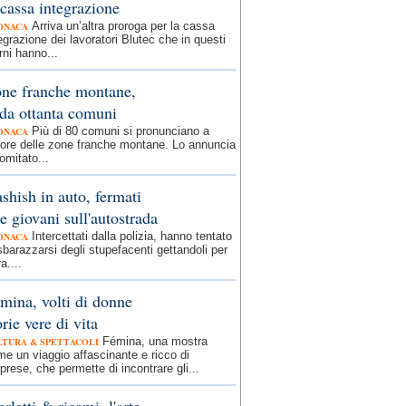
 cassa integrazione
Arriva un’altra proroga per la cassa
ONACA
egrazione dei lavoratori Blutec che in questi
rni hanno...
ne franche montane,
 da ottanta comuni
Più di 80 comuni si pronunciano a
ONACA
vore delle zone franche montane. Lo annuncia
comitato...
shish in auto, fermati
e giovani sull'autostrada
Intercettati dalla polizia, hanno tentato
ONACA
sbarazzarsi degli stupefacenti gettandoli per
ra....
mina, volti di donne
orie vere di vita
Fémina, una mostra
LTURA & SPETTACOLI
e un viaggio affascinante e ricco di
prese, che permette di incontrare gli...