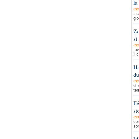
la
CR
int
gio
Zo
sì
CR
fa
il 
Ha
du
CR
di 
ter
Fé
st
CU
com
sor