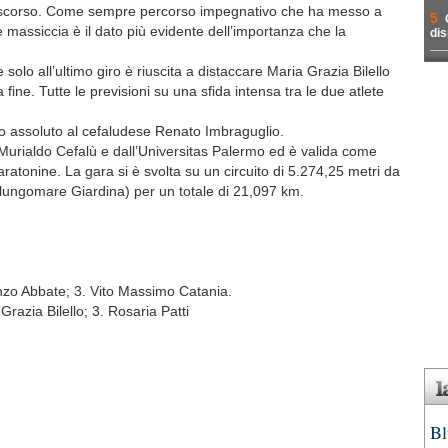
nno scorso. Come sempre percorso impegnativo che ha messo a
5
ne massiccia è il dato più evidente dell’importanza che la
dis
olo all’ultimo giro è riuscita a distaccare Maria Grazia Bilello
a fine. Tutte le previsioni su una sfida intensa tra le due atlete
o assoluto al cefaludese Renato Imbraguglio.
Murialdo Cefalù e dall’Universitas Palermo ed è valida come
ratonine. La gara si è svolta su un circuito di 5.274,25 metri da
l lungomare Giardina) per un totale di 21,097 km.
nzo Abbate; 3. Vito Massimo Catania.
razia Bilello; 3. Rosaria Patti
Bl