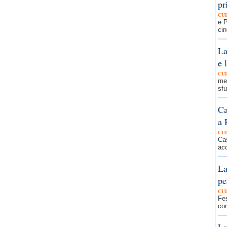
pr
CU
e P
cin
La
e 
CU
mem
sfu
Ca
a 
CU
Cas
acc
La
pe
CU
Fes
cor