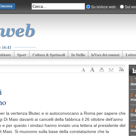
lassica
Su laVoce web
Sul we
e 16:41
biente
Sport
Cultura & Spettacoli
In Sicilia
laVoce dei comuni
Letter
1
due
i
2
no
mad
3
 per la vertenza Blutec e si autoconvocano a Roma per sapere che
Dis
i Di Maio davanti ai cancelli della fabbrica il 26 ottobre dell’anno
 e per questo i sindaci hanno inviato una lettera al presidente del
4
nuc
Di Maio. Si muovono sulla base della constatazione che la