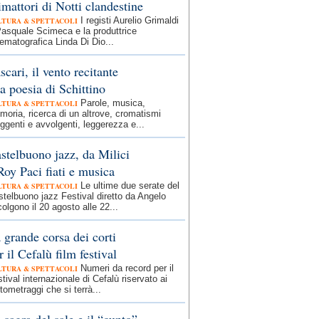
imattori di Notti clandestine
I registi Aurelio Grimaldi
LTURA & SPETTACOLI
asquale Scimeca e la produttrice
ematografica Linda Di Dio...
scari, il vento recitante
la poesia di Schittino
Parole, musica,
LTURA & SPETTACOLI
oria, ricerca di un altrove, cromatismi
ggenti e avvolgenti, leggerezza e...
stelbuono jazz, da Milici
Roy Paci fiati e musica
Le ultime due serate del
LTURA & SPETTACOLI
telbuono jazz Festival diretto da Angelo
olgono il 20 agosto alle 22...
 grande corsa dei corti
r il Cefalù film festival
Numeri da record per il
LTURA & SPETTACOLI
tival internazionale di Cefalù riservato ai
tometraggi che si terrà...