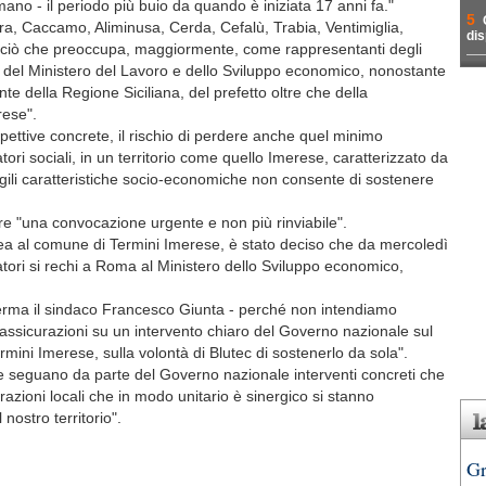
ano - il periodo più buio da quando è iniziata 17 anni fa."
5
ara, Caccamo, Aliminusa, Cerda, Cefalù, Trabia, Ventimiglia,
dis
" ciò che preoccupa, maggiormente, come rappresentanti degli
rte del Ministero del Lavoro e dello Sviluppo economico, nonostante
ente della Regione Siciliana, del prefetto oltre che della
rese".
ettive concrete, il rischio di perdere anche quel minimo
ri sociali, in un territorio come quello Imerese, caratterizzato da
agili caratteristiche socio-economiche non consente di sostenere
re "una convocazione urgente e non più rinviabile".
ea al comune di Termini Imerese, è stato deciso che da mercoledì
tori si rechi a Roma al Ministero dello Sviluppo economico,
fferma il sindaco Francesco Giunta - perché non intendiamo
ssicurazioni su un intervento chiaro del Governo nazionale sul
ermini Imerese, sulla volontà di Blutec di sostenerlo da sola".
e seguano da parte del Governo nazionale interventi concreti che
trazioni locali che in modo unitario è sinergico si stanno
nostro territorio".
Gr