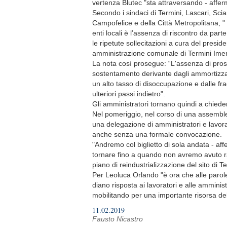
vertenza Blutec "sta attraversando - afferm
Secondo i sindaci di Termini, Lascari, Sci
Campofelice e della Città Metropolitana, 
enti locali è l’assenza di riscontro da pa
le ripetute sollecitazioni a cura del presid
amministrazione comunale di Termini Ime
La nota così prosegue: “L'assenza di prosp
sostentamento derivante dagli ammortizzato
un alto tasso di disoccupazione e dalle fr
ulteriori passi indietro".
Gli amministratori tornano quindi a chiede
Nel pomeriggio, nel corso di una assembl
una delegazione di amministratori e lavora
anche senza una formale convocazione.
"Andremo col biglietto di sola andata - a
tornare fino a quando non avremo avuto ra
piano di reindustrializzazione del sito di T
Per Leoluca Orlando "è ora che alle parol
diano risposta ai lavoratori e alle amminis
mobilitando per una importante risorsa del 
11.02.2019
Fausto Nicastro