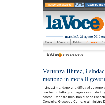
PUTIA
Museo Mandralisca
Castelbuono C
mercoledì, 21 agosto 2019 or
Home
laVoce tv
Politica
Cronaca
Am
Vertenza Blutec, i sindac
mettono in mora il gover
I sindaci mandano una diffida al governo
fine hanno fatto gli impegni assunti da Luig
scorso. Dopo tre mesi non ci sono risposte
Consiglio, Giuseppe Conte, e al ministro 