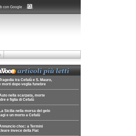
b con Google
e
Tragedia tra Cefalù e S. Mauro,
 morti dopo veglia funebre
Auto nella scarpata, morte
re e figlia di Cefalù
La Sicilia nella morsa del gelo
agi e un morto a Cefalù
Annuncio choc: a Termini
leare invece della Fiat