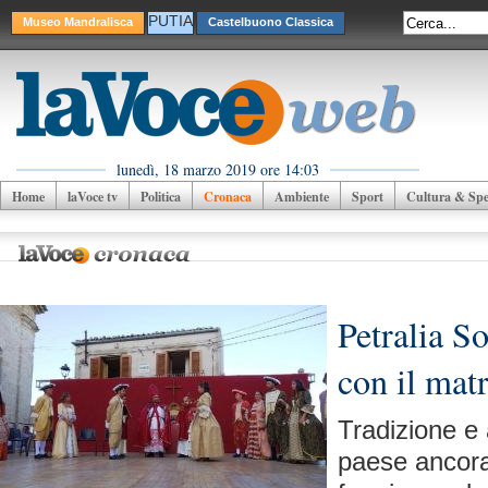
PUTIA
Museo Mandralisca
Castelbuono Classica
lunedì, 18 marzo 2019 ore 14:03
Home
laVoce tv
Politica
Cronaca
Ambiente
Sport
Cultura & Spet
Petralia S
con il mat
Tradizione e
paese ancora