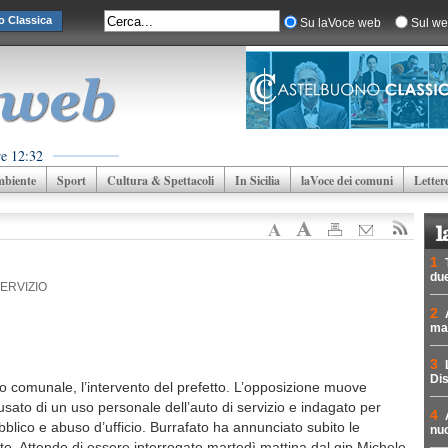
o Classica
Su laVoce web
Sul we
re 12:32
biente
Sport
Cultura & Spettacoli
In Sicilia
laVoce dei comuni
Letter
1
due
SERVIZIO
2
mad
3
Dis
o comunale, l’intervento del prefetto. L’opposizione muove
usato di un uso personale dell’auto di servizio e indagato per
4
ubblico e abuso d’ufficio. Burrafato ha annunciato subito le
nuc
te. Attende di essere interrogato martedì mattina dal gip Michele