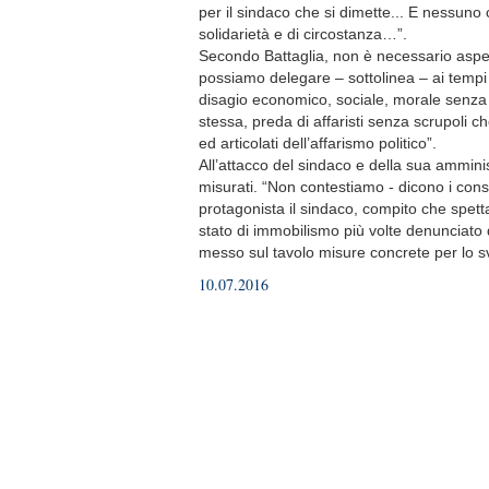
per il sindaco che si dimette... E nessuno
solidarietà e di circostanza…”.
Secondo Battaglia, non è necessario aspet
possiamo delegare – sottolinea – ai tempi di
disagio economico, sociale, morale senza
stessa, preda di affaristi senza scrupoli c
ed articolati dell’affarismo politico”.
All’attacco del sindaco e della sua ammin
misurati. “Non contestiamo - dicono i cons
protagonista il sindaco, compito che spetta
stato di immobilismo più volte denunciato
messo sul tavolo misure concrete per lo svil
10.07.2016