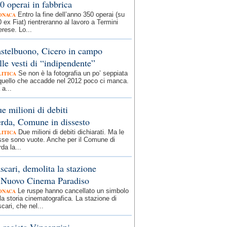
0 operai in fabbrica
Entro la fine dell’anno 350 operai (su
ONACA
 ex Fiat) rientreranno al lavoro a Termini
rese. Lo...
stelbuono, Cicero in campo
lle vesti di “indipendente”
Se non è la fotografia un po’ seppiata
LITICA
 quello che accadde nel 2012 poco ci manca.
a...
e milioni di debiti
rda, Comune in dissesto
Due milioni di debiti dichiarati. Ma le
LITICA
sse sono vuote. Anche per il Comune di
da la...
scari, demolita la stazione
 Nuovo Cinema Paradiso
Le ruspe hanno cancellato un simbolo
ONACA
la storia cinematografica. La stazione di
cari, che nel...