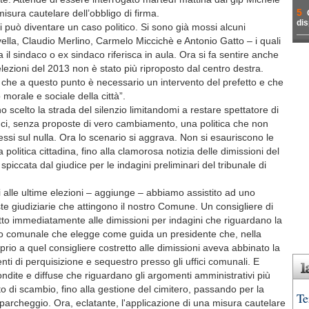
5
misura cautelare dell’obbligo di firma.
dis
 può diventare un caso politico. Si sono già mossi alcuni
vella, Claudio Merlino, Carmelo Miccichè e Antonio Gatto – i quali
 il sindaco o ex sindaco riferisca in aula. Ora si fa sentire anche
elezioni del 2013 non è stato più riproposto dal centro destra.
, che a questo punto è necessario un intervento del prefetto e che
 morale e sociale della città”.
 scelto la strada del silenzio limitandomi a restare spettatore di
ci, senza proposte di vero cambiamento, una politica che non
si sul nulla. Ora lo scenario si aggrava. Non si esauriscono le
a politica cittadina, fino alla clamorosa notizia delle dimissioni del
piccata dal giudice per le indagini preliminari del tribunale di
 alle ultime elezioni – aggiunge – abbiamo assistito ad uno
ieste giudiziarie che attingono il nostro Comune. Un consigliere di
to immediatamente alle dimissioni per indagini che riguardano la
glio comunale che elegge come guida un presidente che, nella
rio a quel consigliere costretto alle dimissioni aveva abbinato la
i di perquisizione e sequestro presso gli uffici comunali. E
ndite e diffuse che riguardano gli argomenti amministrativi più
oto di scambio, fino alla gestione del cimitero, passando per la
Te
 parcheggio. Ora, eclatante, l'applicazione di una misura cautelare