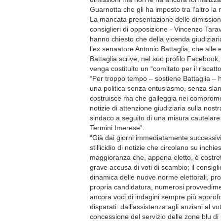
Guarnotta che gli ha imposto tra l’altro la 
La mancata presentazione delle dimissioni
consiglieri di opposizione - Vincenzo Tara
hanno chiesto che della vicenda giudiziaria
l’ex senaatore Antonio Battaglia, che alle 
Battaglia scrive, nel suo profilo Facebook
venga costituito un “comitato per il riscatto
“Per troppo tempo – sostiene Battaglia – ho
una politica senza entusiasmo, senza slan
costruisce ma che galleggia nei compromes
notizie di attenzione giudiziaria sulla nostr
sindaco a seguito di una misura cautelare s
Termini Imerese”.
“Già dai giorni immediatamente successivi
stillicidio di notizie che circolano su inch
maggioranza che, appena eletto, è costret
grave accusa di voti di scambio; il consi
dinamica delle nuove norme elettorali, prop
propria candidatura, numerosi provvediment
ancora voci di indagini sempre più approfo
disparati: dall’assistenza agli anziani al v
concessione del servizio delle zone blu di