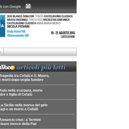
b con Google
e
Tragedia tra Cefalù e S. Mauro,
 morti dopo veglia funebre
Auto nella scarpata, morte
re e figlia di Cefalù
La Sicilia nella morsa del gelo
agi e un morto a Cefalù
Annuncio choc: a Termini
leare invece della Fiat