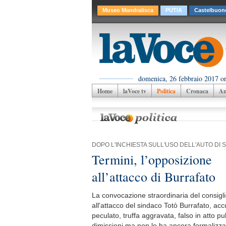
Museo Mandralisca
PUTIA
Castelbuon
domenica, 26 febbraio 2017 o
Home
laVoce tv
Politica
Cronaca
Am
DOPO L'INCHIESTA SULL'USO DELL'AUTO DI 
Termini, l’opposizione
all’attacco di Burrafato
La convocazione straordinaria del consigli
all'attacco del sindaco Totò Burrafato, acc
peculato, truffa aggravata, falso in atto p
dimissioni ma non le ha ancora formalizza