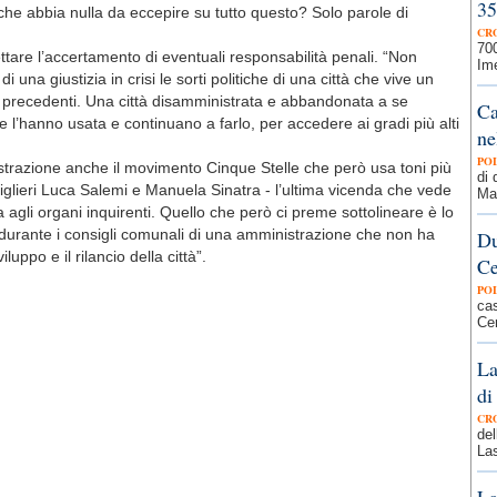
35
 che abbia nulla da eccepire su tutto questo? Solo parole di
CR
700
tare l’accertamento di eventuali responsabilità penali. “Non
Ime
 una giustizia in crisi le sorti politiche di una città che vive un
 precedenti. Una città disamministrata e abbandonata a se
Ca
he l’hanno usata e continuano a farlo, per accedere ai gradi più alti
ne
PO
istrazione anche il movimento Cinque Stelle che però usa toni più
di
iglieri Luca Salemi e Manuela Sinatra - l’ultima vicenda che vede
Ma 
 agli organi inquirenti. Quello che però ci preme sottolineare è lo
 durante i consigli comunali di una amministrazione che non ha
Du
uppo e il rilancio della città”.
Ce
PO
ca
Cer
La
di
CR
del
Las