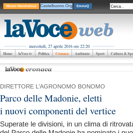
Castelbuono.Org
Museo Mandralisca
EmmeQ
mercoledì, 27 aprile 2016 ore 22:20
Home
laVoce tv
Politica
Cronaca
Ambiente
Sport
Cultura & Spet
DIRETTORE L’AGRONOMO BONOMO
Parco delle Madonie, eletti
i nuovi componenti del vertice
Superate le divisioni, in un clima di ritrovat
del Parco delle Madonie ha nominato i nu