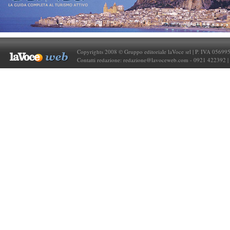
Copyrights 2008 © Gruppo editoriale laVoce srl | P. IVA 05699
Contatti redazione:
redazione@lavoceweb.com
- 0921 422392 |