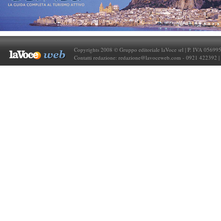
Copyrights 2008 © Gruppo editoriale laVoce srl | P. IVA 05699
Contatti redazione:
redazione@lavoceweb.com
- 0921 422392 |