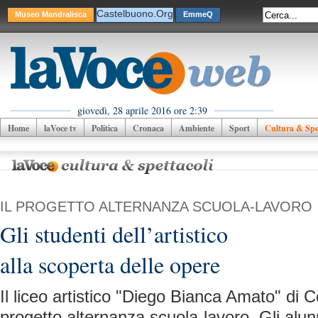
Castelbuono.Org
Museo Mandralisca
EmmeQ
giovedì, 28 aprile 2016 ore 2:39
Home
laVoce tv
Politica
Cronaca
Ambiente
Sport
Cultura & Spet
IL PROGETTO ALTERNANZA SCUOLA-LAVORO
Gli studenti dell’artistico
alla scoperta delle opere
Il liceo artistico "Diego Bianca Amato" di C
progetto alternanza scuola-lavoro. Gli alunn