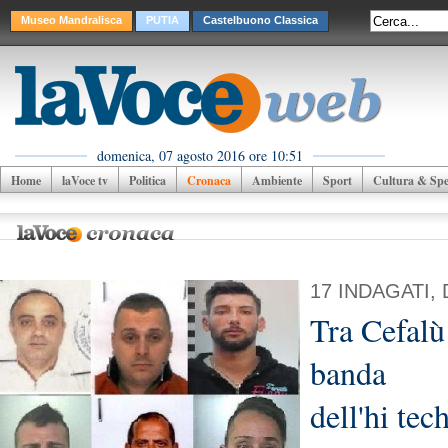
Museo Mandralisca
PUTIA
Castelbuono Classica
domenica, 07 agosto 2016 ore 10:51
Home
laVoce tv
Politica
Cronaca
Ambiente
Sport
Cultura & Spet
17 INDAGATI, 
Tra Cefalù
banda
dell'hi tech