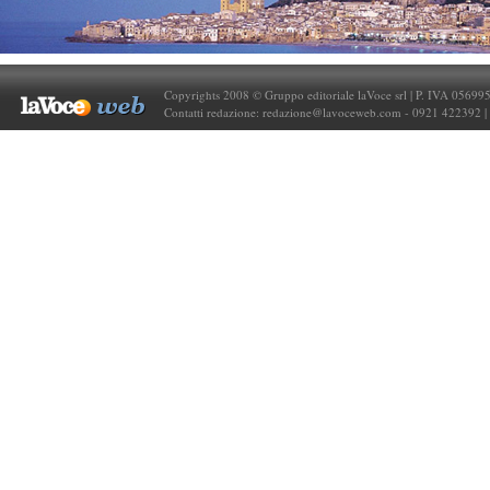
Copyrights 2008 © Gruppo editoriale laVoce srl | P. IVA 05699
Contatti redazione:
redazione@lavoceweb.com
- 0921 422392 |