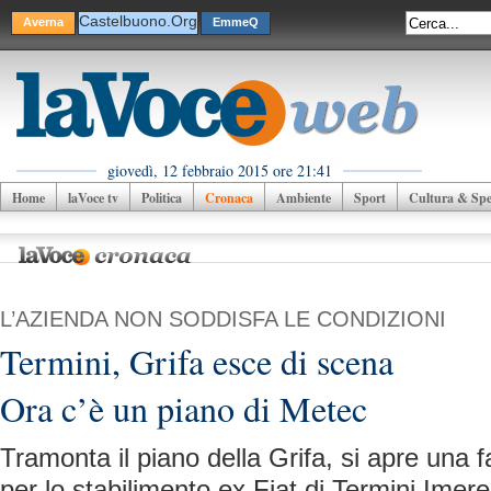
Castelbuono.Org
Averna
EmmeQ
giovedì, 12 febbraio 2015 ore 21:41
Home
laVoce tv
Politica
Cronaca
Ambiente
Sport
Cultura & Spet
L’AZIENDA NON SODDISFA LE CONDIZIONI
Termini, Grifa esce di scena
Ora c’è un piano di Metec
Tramonta il piano della Grifa, si apre una 
per lo stabilimento ex Fiat di Termini Imer