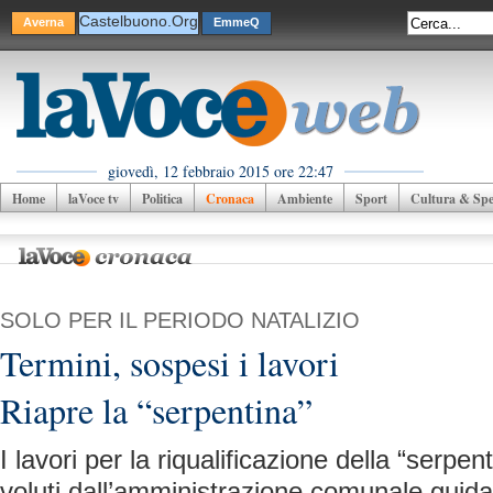
Castelbuono.Org
Averna
EmmeQ
giovedì, 12 febbraio 2015 ore 22:47
Home
laVoce tv
Politica
Cronaca
Ambiente
Sport
Cultura & Spet
SOLO PER IL PERIODO NATALIZIO
Termini, sospesi i lavori
Riapre la “serpentina”
I lavori per la riqualificazione della “serp
voluti dall’amministrazione comunale guida