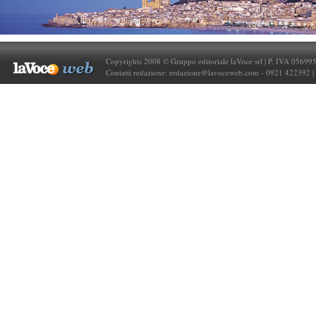
Copyrights 2008 © Gruppo editoriale laVoce srl | P. IVA 05699
Contatti redazione:
redazione@lavoceweb.com
- 0921 422392 |