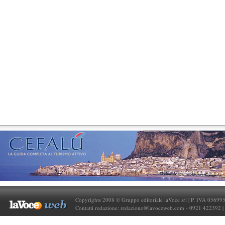
Copyrights 2008 © Gruppo editoriale laVoce srl | P. IVA 05699
Contatti redazione:
redazione@lavoceweb.com
- 0921 422392 |