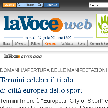
Castelbuono.Org
Averna
EmmeQ
martedì, 08 aprile 2014 ore 18:02
Home
laVoce tv
Politica
Cronaca
Ambiente
Sport
Cultura & Spet
DOMANI L’APERTURA DELLE MANIFESTAZIONI
Termini celebra il titolo
di città europea dello sport
Termini Imere è “European City of Sport” e c
alcune manifestazioni sportive. L’apertura