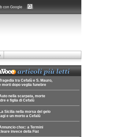
b con Google
e
Tragedia tra Cefalù e S. Mauro,
 morti dopo veglia funebre
Auto nella scarpata, morte
re e figlia di Cefalù
La Sicilia nella morsa del gelo
agi e un morto a Cefalù
Annuncio choc: a Termini
leare invece della Fiat