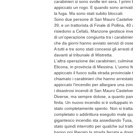
carabinieri si sono svolte ieri sera. I pri
appiccato un rogo. E quando sono arrivati i
la fuga. Ma sono stati subito bloccati.
Sono due persone di San Mauro Castelver
39, e un trattorista di Finale di Pollina, 
risiedono a Cefalù, Manzone gestisce inve
di un'operazione congiunta tra i carabinier
che da giorni hanno avviato servizi di oss
A tutti e tre sono stati concessi gli arresti
davanti al tribunale di Mistretta.
L'altra operazione dei carabinieri, culmina
Elicona, in provincia di Messina. L'uomo 
appiccato il fuoco sulla strada provinciale
chiamato i carabinieri che hanno arrestat
appiccato l'incendio per allargare una zo
i disastrosi incendi di San Mauro Castelv
Diverse, ma sempre dolose, a quanto pare
finita. Un nuovo incendio si è sviluppato 
stato completamente spento. Non si tratta 
completato o addirittura eseguito male qu
gigantesco incendio sta assediando Tusa, è s
stato quindi interrotto per qualche sul trat
hanno poi liberato la strada ferrata e dopo