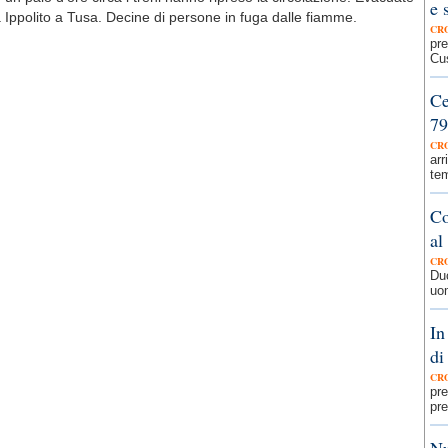
e 
 Ippolito a Tusa. Decine di persone in fuga dalle fiamme.
CR
pre
Cu
Ce
79
CR
arr
tem
Co
al
CR
Du
uom
In
di
CR
pre
pre