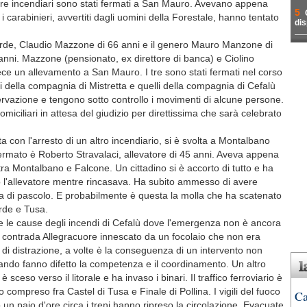
mi tre incendiari sono stati fermati a San Mauro. Avevano appena
5
 carabinieri, avvertiti dagli uomini della Forestale, hanno tentato
dis
de, Claudio Mazzone di 66 anni e il genero Mauro Manzone di
40 anni. Mazzone (pensionato, ex direttore di banca) e Ciolino
ce un allevamento a San Mauro. I tre sono stati fermati nel corso
i della compagnia di Mistretta e quelli della compagnia di Cefalù
ervazione e tengono sotto controllo i movimenti di alcune persone.
 domiciliari in attesa del giudizio per direttissima che sarà celebrato
ta con l'arresto di un altro incendiario, si è svolta a Montalbano
fermato è Roberto Stravalaci, allevatore di 45 anni. Aveva appena
 tra Montalbano e Falcone. Un cittadino si è accorto di tutto e ha
o l'allevatore mentre rincasava. Ha subito ammesso di avere
na di pascolo. E probabilmente è questa la molla che ha scatenato
erde e Tusa.
 le cause degli incendi di Cefalù dove l'emergenza non è ancora
in contrada Allegracuore innescato da un focolaio che non era
di distrazione, a volte è la conseguenza di un intervento non
ando fanno difetto la competenza e il coordinamento. Un altro
ceso verso il litorale e ha invaso i binari. Il traffico ferroviario è
to compreso fra Castel di Tusa e Finale di Pollina. I vigili del fuoco
Ca
 un paio d'ore circa i treni hanno ripreso la circolazione. Evacuate