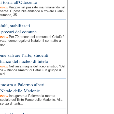
si torna all'Ottocento
Viaggio nel passato ma rimanendo nel
ONACA
sente. È possibile andando a trovare Gianni
sumano, 35...
falù, stabilizzati
 precari del comune
Per 79 precari del comune di Cefalù è
ONACA
ivato, come regalo di Natale, il contratto a
po...
me salvare l’arte, studenti
 fianco del nucleo di tutela
Nell’aula magna del liceo artistico “Del
ONACA
ca – Bianca Amato” di Cefalù un gruppo di
ini...
 mostra a Palermo alberi
 Natale delle Madonie
Inaugurata a Palermo la mostra
ONACA
sepiale dell'Ente Parco delle Madonie. Alla
senza di tanti...