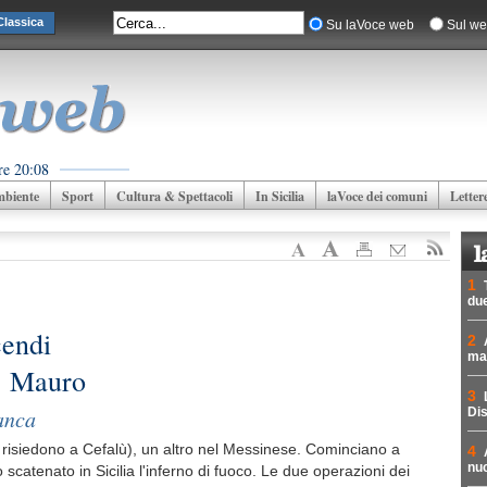
lassica
Su laVoce web
Sul we
re 20:08
biente
Sport
Cultura & Spettacoli
In Sicilia
laVoce dei comuni
Letter
1
due
cendi
2
mad
S. Mauro
3
banca
Dis
risiedono a Cefalù), un altro nel Messinese. Cominciano a
4
nuc
 scatenato in Sicilia l'inferno di fuoco. Le due operazioni dei