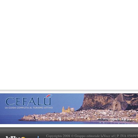
Copyrights 2008 © Gruppo editoriale laVoce srl | P. IVA 05699