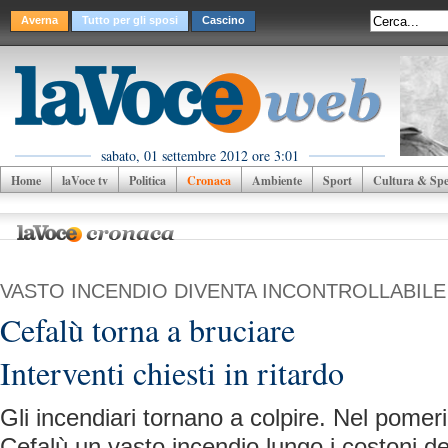
Averna
Tutto per gli sposi
Cascino
sabato, 01 settembre 2012 ore 3:01
Home
laVoce tv
Politica
Cronaca
Ambiente
Sport
Cultura & Spet
VASTO INCENDIO DIVENTA INCONTROLLABILE
Cefalù torna a bruciare
Interventi chiesti in ritardo
Gli incendiari tornano a colpire. Nel pome
Cefalù un vasto incendio lungo i costoni d