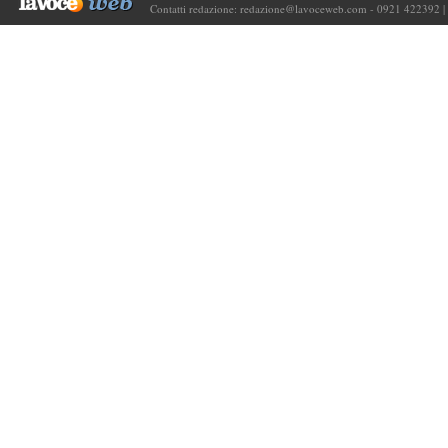
Contatti redazione:
redazione@lavoceweb.com
- 0921 422392 |