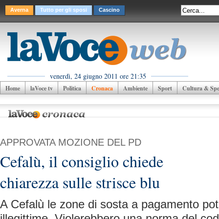
Averna
Tutto per gli sposi
Cascino
venerdì, 24 giugno 2011 ore 21:35
Home
laVoce tv
Politica
Cronaca
Ambiente
Sport
Cultura & Spet
APPROVATA MOZIONE DEL PD
Cefalù, il consiglio chiede
chiarezza sulle strisce blu
A Cefalù le zone di sosta a pagamento po
illegittime. Violerebbero una norma del codi