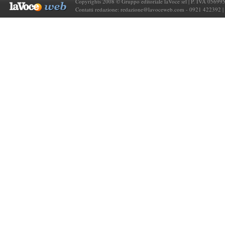
Copyrights 2008 © Gruppo editoriale laVoce srl | P. IVA 05699
Contatti redazione:
redazione@lavoceweb.com
- 0921 422392 |