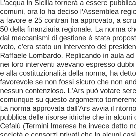
L’acqua in Sicilia tornerà a essere pubblic
comuni, ora lo ha deciso l’Assemblea regio
a favore e 25 contrari ha approvato, a scrut
50 della finanziaria regionale. La norma che 
dai meccanismi di gestione è stata propost
voto, c’era stato un intervento del preside
Raffaele Lombardo. Replicando in aula ad 
nei loro interventi avevano espresso dubbi r
e alla costituzionalità della norma, ha dett
favorevole se non fossi sicuro che non an
nessun contenzioso. L'Ars può votare se
comunque su questo argomento torneremo p
La norma approvata dall’Ars avvia il ritorno
pubblica delle risorse idriche che in alcuni
Cefalù (Termini Imerese ha invece detto n
società e consorzi privati che in alcuni casi