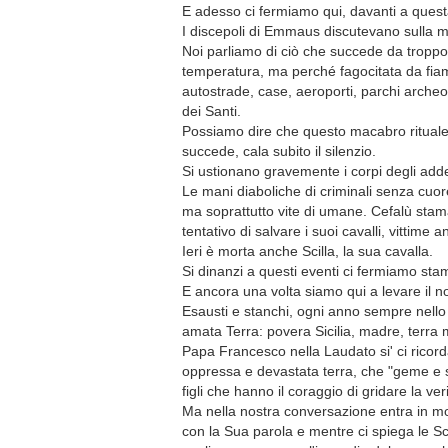
E adesso ci fermiamo qui, davanti a questa 
I discepoli di Emmaus discutevano sulla m
Noi parliamo di ciò che succede da troppo 
temperatura, ma perché fagocitata da fia
autostrade, case, aeroporti, parchi archeol
dei Santi.
Possiamo dire che questo macabro rituale s
succede, cala subito il silenzio.
Si ustionano gravemente i corpi degli adde
Le mani diaboliche di criminali senza cuor
ma soprattutto vite di umane. Cefalù stama
tentativo di salvare i suoi cavalli, vittime a
Ieri è morta anche Scilla, la sua cavalla.
Si dinanzi a questi eventi ci fermiamo stama
E ancora una volta siamo qui a levare il no
Esausti e stanchi, ogni anno sempre nello
amata Terra: povera Sicilia, madre, terra 
Papa Francesco nella Laudato si' ci ricorda
oppressa e devastata terra, che "geme e sof
figli che hanno il coraggio di gridare la veri
Ma nella nostra conversazione entra in mo
con la Sua parola e mentre ci spiega le Scr