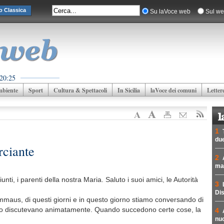
o Classica
Su laVoce web
Sul we
 20:25
biente
Sport
Cultura & Spettacoli
In Sicilia
laVoce dei comuni
Letter
1
due
rciante
2
mad
unti, i parenti della nostra Maria. Saluto i suoi amici, le Autorità
3
Dis
Emmaus, di questi giorni e in questo giorno stiamo conversando di
gelo discutevano animatamente. Quando succedono certe cose, la
4
nuc