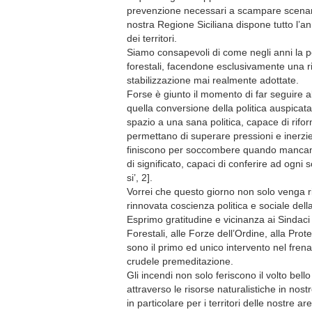
prevenzione necessari a scampare scenari 
nostra Regione Siciliana dispone tutto l’a
dei territori.
Siamo consapevoli di come negli anni la pol
forestali, facendone esclusivamente una ri
stabilizzazione mai realmente adottate.
Forse è giunto il momento di far seguire al
quella conversione della politica auspic
spazio a una sana politica, capace di rifor
permettano di superare pressioni e inerzie 
finiscono per soccombere quando mancano 
di significato, capaci di conferire ad ogn
si’, 2].
Vorrei che questo giorno non solo venga ri
rinnovata coscienza politica e sociale della
Esprimo gratitudine e vicinanza ai Sindaci 
Forestali, alle Forze dell’Ordine, alla Prot
sono il primo ed unico intervento nel fren
crudele premeditazione.
Gli incendi non solo feriscono il volto bell
attraverso le risorse naturalistiche in nos
in particolare per i territori delle nostre ar