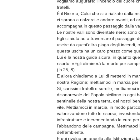
vogliamo augurare: l'incendio del cuore ch
fratelli.
È il Risorto, Colui che si è rialzato dalla
ci sprona a rialzarci e andare avanti; ad a
accompagna in questo passaggio dalla val
Le nostre valli sono diventate nere; sono d
Egli ci aiuta ad attraversare il passaggio 
uscire da quest’altra piaga degli incendi,
questa uscita ha un caro prezzo come que
Lui è la nostra guida sicura, in quanto que
risorto! «Egli eliminerà la morte per sempr
(Is 25, 8).
E allora chiediamo a Lui di metterci in mar
nostra Regione; mettiamoci in marcia per s
Sì, carissimi fratelli e sorelle, mettiamoci
disonorevole del Popolo siciliano in ogni 
sentinelle della nostra terra, dei nostri ben
vite. Mettiamoci in marcia, in modo particol
valorizzandone tutte le risorse, investend
infrastrutture e incrementando la cura per 
l’abbandono delle campagne. Mettimaoci i
dell’ambiente.
E qui rivolgo un appello alle Istituzioni a fa