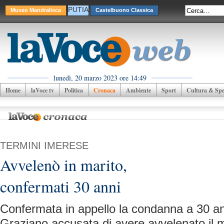
PUTIA
Museo Mandralisca
Castelbuono Classica
lunedì, 20 marzo 2023 ore 14:49
Home
laVoce tv
Politica
Cronaca
Ambiente
Sport
Cultura & Spet
TERMINI IMERESE
Avvelenò in marito,
confermati 30 anni
Confermata in appello la condanna a 30 a
Graziano accusata di avere avvelenato il 