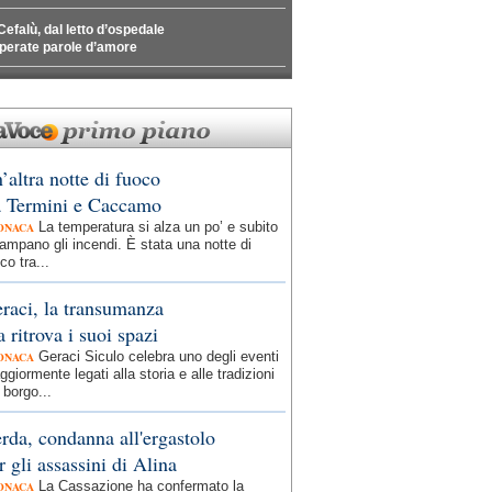
Cefalù, dal letto d’ospedale
perate parole d’amore
’altra notte di fuoco
a Termini e Caccamo
La temperatura si alza un po’ e subito
ONACA
ampano gli incendi. È stata una notte di
co tra...
raci, la transumanza
a ritrova i suoi spazi
Geraci Siculo celebra uno degli eventi
ONACA
giormente legati alla storia e alle tradizioni
 borgo...
rda, condanna all'ergastolo
r gli assassini di Alina
La Cassazione ha confermato la
ONACA