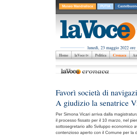
Museo Mandralisca
PUTIA
Castelbuon
lunedì, 23 maggio 2022 ore
Home
laVoce tv
Politica
Cronaca
Am
Favorì società di navigaz
A giudizio la senatrice V
Per Simona Vicari arriva dalla magistratura
il processo fissato per il 10 marzo, nel pi
sottosegretario allo Sviluppo economico 
contenzioso aperto con il Comune per la do