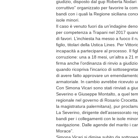
giudizio, disposto dal gup Roberta Nodari
corruttivo” organizzato per favorire la com
bandi con i quali la Regione siciliana conce
isole minori.
Il caso è venuto fuori da un’indagine den
per competenza a Trapani nel 2017 quando 
di favori. L’inchiesta ha messo a fuoco il 
figlio, titolari della Ustica Lines. Per Vitt
incapacità a partecipare al processo. Il f
corruzione: una a 18 mesi, un’altra a 21 
firma anche l’ordinanza di rinvio a giudizi
quando ricopriva l'incarico di sottosegreta
di avere fatto approvare un emendamento a
armatoriale. In cambio avrebbe ricevuto un
Con Simona Vicari sono stati rinviati a giu
Severino e Giuseppe Montalto, a quel temp
regionale nel governo di Rosario Crocetta.
la magistratura palermitana), pur proclam
La Severino, dirigente dell’assessorato reg
bandi per i collegamenti con le isole mino
navigazione. Dalle agende del marito i carabi
Morace”.
Simona Vicari si dimise subito da sottosegr