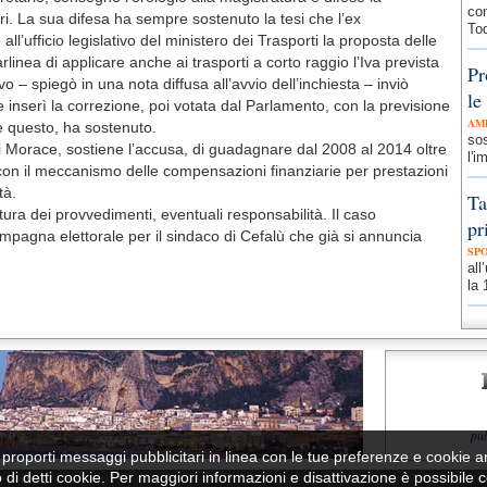
con
ri. La sua difesa ha sempre sostenuto la tesi che l’ex
Tod
all’ufficio legislativo del ministero dei Trasporti la proposta delle
linea di applicare anche ai trasporti a corto raggio l’Iva prevista
Pr
tivo – spiegò in una nota diffusa all’avvio dell’inchiesta – inviò
le
e inserì la correzione, poi votata dal Parlamento, con la previsione
AM
he questo, ha sostenuto.
sos
 Morace, sostiene l’accusa, di guadagnare dal 2008 al 2014 oltre
l'i
e con il meccanismo delle compensazioni finanziarie per prestazioni
tà.
Ta
atura dei provvedimenti, eventuali responsabilità. Il caso
pr
agna elettorale per il sindaco di Cefalù che già si annuncia
SP
all
la 
pu
per proporti messaggi pubblicitari in linea con le tue preferenze e cookie a
zo di detti cookie. Per maggiori informazioni e disattivazione è possibile