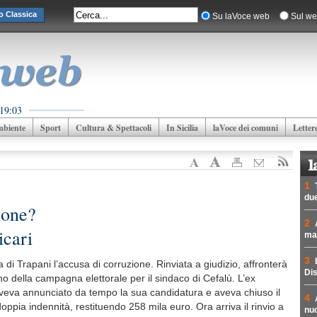
o Classica
Su laVoce web
Sul we
 19:03
biente
Sport
Cultura & Spettacoli
In Sicilia
laVoce dei comuni
Letter
1
due
ione?
2
icari
mad
3
 di Trapani l’accusa di corruzione. Rinviata a giudizio, affronterà
Dis
eno della campagna elettorale per il sindaco di Cefalù. L’ex
aveva annunciato da tempo la sua candidatura e aveva chiuso il
4
ppia indennità, restituendo 258 mila euro. Ora arriva il rinvio a
nuc