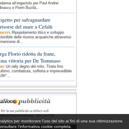
danna all’ergastolo per Paul Andrei
irascu e Florin Buzilà...
ogetto per salvaguardare
 risorse del mare a Cefalù
Ripopolamento ittico e sviluppo
BIENTE
tenibile delle risorse acquatiche attraverso
mmersione di...
rga Florio ridotta da frane,
ima vittoria per De Tommaso
Un rally degno del mito. Tirata fino
ORT
’ultimo, combattuta, sofferta e imprevedibile
106^...
Per la tua pubblicità su laVoce web
bblicita@lavoceweb.com
- 339 1347769
nalytics per monitorare l'uso del sito ai fini di una sua ottimizzazione.
 consultare l’informativa cookie completa.