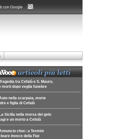
b con Google
e
Tragedia tra Cefalù e S. Mauro,
 morti dopo veglia funebre
Auto nella scarpata, morte
re e figlia di Cefalù
La Sicilia nella morsa del gelo
agi e un morto a Cefalù
Annuncio choc: a Termini
leare invece della Fiat