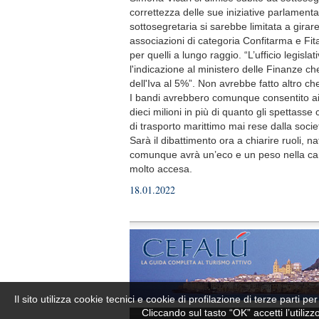
correttezza delle sue iniziative parlamenta
sottosegretaria si sarebbe limitata a girare 
associazioni di categoria Confitarma e Fitar
per quelli a lungo raggio. “L’ufficio legisla
l'indicazione al ministero delle Finanze ch
dell'Iva al 5%”. Non avrebbe fatto altro c
I bandi avrebbero comunque consentito ai
dieci milioni in più di quanto gli spettass
di trasporto marittimo mai rese dalla socie
Sarà il dibattimento ora a chiarire ruoli, n
comunque avrà un’eco e un peso nella camp
molto accesa.
18.01.2022
Il sito utilizza cookie tecnici e cookie di profilazione di terze parti 
Cliccando sul tasto “OK” accetti l’utiliz