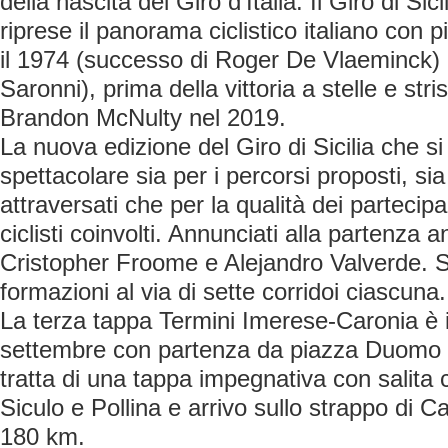
della nascita del Giro d’Italia. Il Giro di Si
riprese il panorama ciclistico italiano con pi
il 1974 (successo di Roger De Vlaeminck) 
Saronni), prima della vittoria a stelle e str
Brandon McNulty nel 2019.
La nuova edizione del Giro di Sicilia che s
spettacolare sia per i percorsi proposti, si
attraversati che per la qualità dei partecip
ciclisti coinvolti. Annunciati alla partenza 
Cristopher Froome e Alejandro Valverde. S
formazioni al via di sette corridoi ciascuna.
La terza tappa Termini Imerese-Caronia è i
settembre con partenza da piazza Duomo a
tratta di una tappa impegnativa con salita
Siculo e Pollina e arrivo sullo strappo di C
180 km.