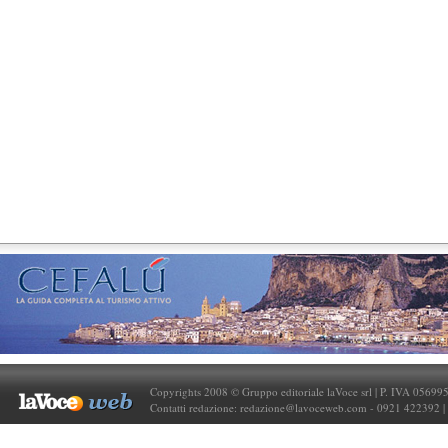
Copyrights 2008 © Gruppo editoriale laVoce srl | P. IVA 05699
Contatti redazione:
redazione@lavoceweb.com
- 0921 422392 |