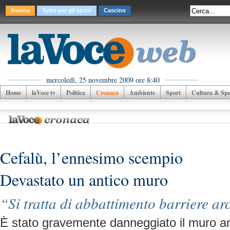
Averna
Tutto per gli sposi
Cascino
mercoledì, 25 novembre 2009 ore 8:40
Home
laVoce tv
Politica
Cronaca
Ambiente
Sport
Cultura & Spet
Cefalù, l’ennesimo scempio
Devastato un antico muro
“Si tratta di abbattimento barriere ar
È stato gravemente danneggiato il muro an