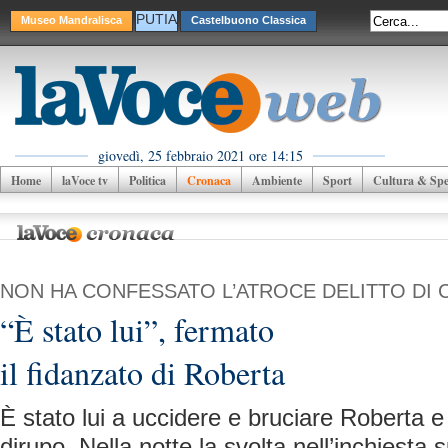
PUTIA
Museo Mandralisca
Castelbuono Classica
giovedì, 25 febbraio 2021 ore 14:15
Home
laVoce tv
Politica
Cronaca
Ambiente
Sport
Cultura & Spet
NON HA CONFESSATO L’ATROCE DELITTO DI
“È stato lui”, fermato
il fidanzato di Roberta
È stato lui a uccidere e bruciare Roberta e 
dirupo. Nella notte la svolta nell’inchiesta su