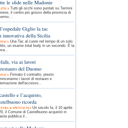
tte le sfide nelle Madonie
Tutti gli occhi sono puntati su Termini
LITICA
rese, il centro più grosso della provincia di
ermo:...
l’ospedale Giglio la tac
ù innovativa della Sicilia
Una Tac al cuore nel tempo di un solo
ONACA
tito, un esame total body in un secondo. È la
va...
falù, via ai lavori
 restauro del Duomo
Firmato il contratto, presto
ONACA
inceranno i lavori di restauro e
temazione dell'accesso...
 castello e l’acquisto,
stelbuono ricorda
Un secolo fa, il 10 aprile
LTURA & SPETTACOLI
0, il Comune di Castelbuono acquistò in
asta pubblica il...