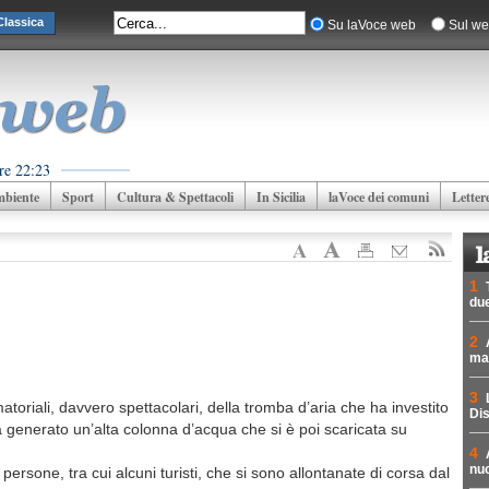
lassica
Su laVoce web
Sul we
re 22:23
biente
Sport
Cultura & Spettacoli
In Sicilia
laVoce dei comuni
Letter
1
due
2
mad
3
atoriali, davvero spettacolari, della tromba d’aria che ha investito
Dis
ha generato un’alta colonna d’acqua che si è poi scaricata su
4
nuc
 persone, tra cui alcuni turisti, che si sono allontanate di corsa dal