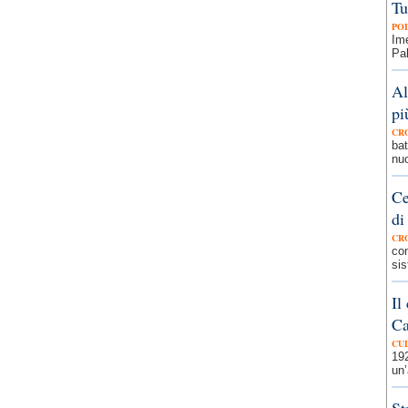
Tu
PO
Ime
Pal
Al
pi
CR
bat
nuo
Ce
di
CR
com
sis
Il
Ca
CU
192
un’