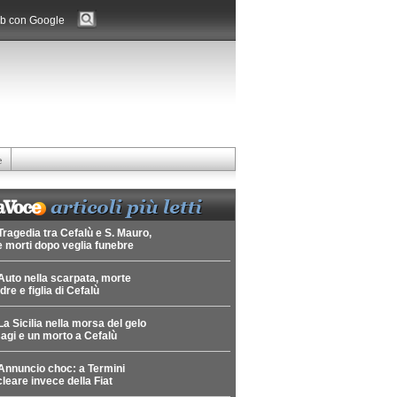
b con Google
e
Tragedia tra Cefalù e S. Mauro,
 morti dopo veglia funebre
Auto nella scarpata, morte
re e figlia di Cefalù
La Sicilia nella morsa del gelo
agi e un morto a Cefalù
Annuncio choc: a Termini
leare invece della Fiat