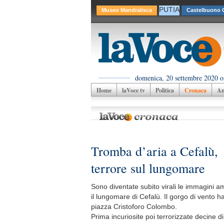
PUTIA
Museo Mandralisca
Castelbuono C
domenica, 20 settembre 2020 o
Home
laVoce tv
Politica
Cronaca
Am
Tromba d’aria a Cefalù,
terrore sul lungomare
Sono diventate subito virali le immagini am
il lungomare di Cefalù. Il gorgo di vento 
piazza Cristoforo Colombo.
Prima incuriosite poi terrorizzate decine di