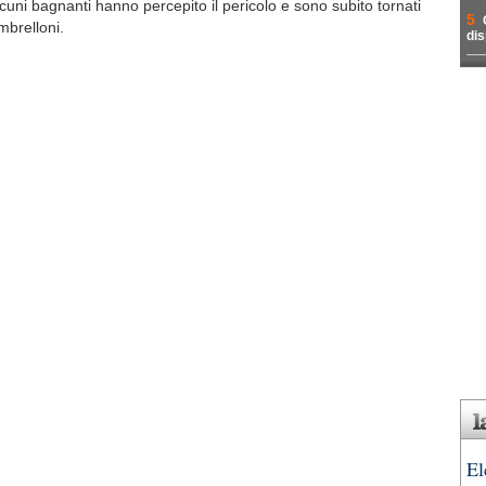
cuni bagnanti hanno percepito il pericolo e sono subito tornati
5
mbrelloni.
dis
ù
El