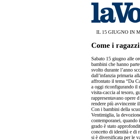
IL 15 GIUGNO IN
Come i ragazzi
Sabato 15 giugno alle ore
bambini che hanno partec
svolto durante l’anno sco
dall’infanzia primaria al
affrontato il tema “Da Ca
a oggi riconfigurando il
visita-caccia al tesoro, 
rappresentavano opere d’
rendere più avvincente il 
Con i bambini della scuol
Ventimiglia, la devozion
contemporanei, quando in
grado è stato approfondit
concetto di identità e di 
si è diversificata per le