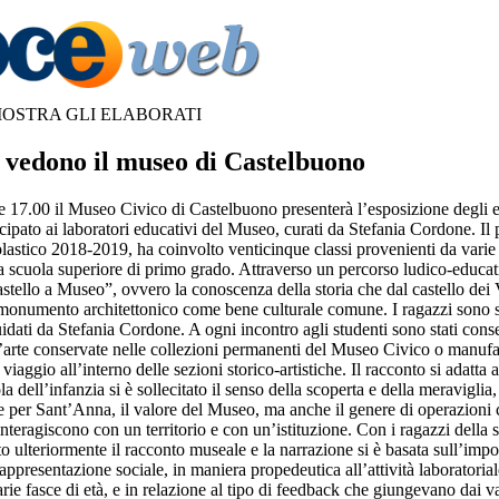
 MOSTRA GLI ELABORATI
 vedono il museo di Castelbuono
 17.00 il Museo Civico di Castelbuono presenterà l’esposizione degli el
ipato ai laboratori educativi del Museo, curati da Stefania Cordone. Il 
lastico 2018-2019, ha coinvolto venticinque classi provenienti da varie s
la scuola superiore di primo grado. Attraverso un percorso ludico-educati
stello a Museo”, ovvero la conoscenza della storia che dal castello dei 
 monumento architettonico come bene culturale comune. I ragazzi sono st
guidati da Stefania Cordone. A ogni incontro agli studenti sono stati con
arte conservate nelle collezioni permanenti del Museo Civico o manufatt
viaggio all’interno delle sezioni storico-artistiche. Il racconto si adatta a
a dell’infanzia si è sollecitato il senso della scoperta e della meraviglia
e per Sant’Anna, il valore del Museo, ma anche il genere di operazioni c
teragiscono con un territorio e con un’istituzione. Con i ragazzi della 
o ulteriormente il racconto museale e la narrazione si è basata sull’impo
rappresentazione sociale, in maniera propedeutica all’attività laboratorial
 varie fasce di età, e in relazione al tipo di feedback che giungevano dai 