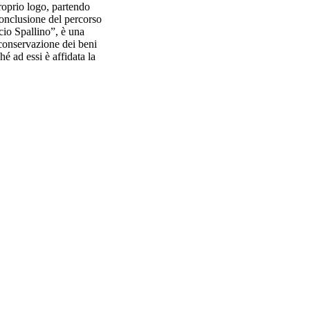
proprio logo, partendo
conclusione del percorso
ucio Spallino”, è una
 conservazione dei beni
é ad essi è affidata la