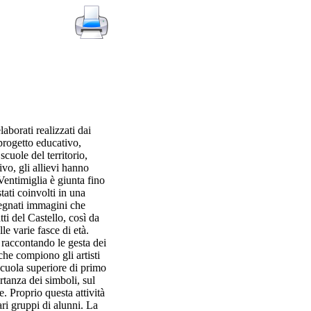
aborati realizzati dai
progetto educativo,
cuole del territorio,
vo, gli allievi hanno
Ventimiglia è giunta fino
ati coinvolti in una
segnati immagini che
i del Castello, così da
lle varie fasce di età.
, raccontando le gesta dei
he compiono gli artisti
scuola superiore di primo
rtanza dei simboli, sul
e. Proprio questa attività
vari gruppi di alunni. La