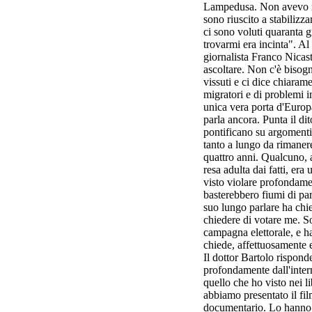
Lampedusa. Non avevo mai 
sono riuscito a stabilizz
ci sono voluti quaranta 
trovarmi era incinta". Al
giornalista Franco Nicast
ascoltare. Non c'è bisogn
vissuti e ci dice chiaram
migratori e di problemi
unica vera porta d'Europ
parla ancora. Punta il di
pontificano su argomenti
tanto a lungo da rimanere
quattro anni. Qualcuno, a
resa adulta dai fatti, e
visto violare profondame
basterebbero fiumi di par
suo lungo parlare ha chi
chiedere di votare me. So
campagna elettorale, e h
chiede, affettuosamente e
Il dottor Bartolo rispond
profondamente dall'intern
quello che ho visto nei l
abbiamo presentato il fi
documentario. Lo hanno 