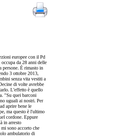
ezioni europee con il Pd
si occupa da 28 anni delle
la persone. È rimasto in
mendo 3 ottobre 2013,
bini senza vita vestiti a
 Decine di volte avrebbe
rlo. L'effetto è quello
ua. "Su quei barconi
o uguali ai nostri. Per
ad aprire bene le
pe, ma questo è l'ultimo
 quel cordone. Eppure
 in arresto
o mi sono accorto che
colo ambulatorio di