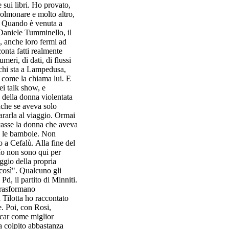
 sui libri. Ho provato,
 polmonare e molto altro,
a. Quando è venuta a
 Daniele Tumminello, il
i, anche loro fermi ad
onta fatti realmente
eri, di dati, di flussi
chi sta a Lampedusa,
, come la chiama lui. E
ei talk show, e
 della donna violentata
nche se aveva solo
ararla al viaggio. Ormai
ccasse la donna che aveva
va le bambole. Non
o a Cefalù. Alla fine del
Io non sono qui per
ggio della propria
 così". Qualcuno gli
d, il partito di Minniti.
 trasformano
 Tilotta ho raccontato
e. Poi, con Rosi,
scar come miglior
 colpito abbastanza