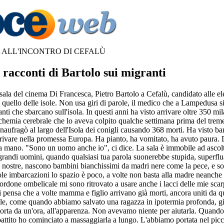
 ALL'INCONTRO DI CEFALÙ
acconti di Bartolo sui migranti
ala del cinema Di Francesca, Pietro Bartolo a Cefalù, candidato alle el
 e quello delle isole. Non usa giri di parole, il medico che a Lampedusa 
ranti che sbarcano sull'isola. In questi anni ha visto arrivare oltre 350 mi
ischemia cerebrale che lo aveva colpito qualche settimana prima del tre
ufragò al largo dell'Isola dei conigli causando 368 morti. Ha visto bam
arrivare nella promessa Europa. Ha pianto, ha vomitato, ha avuto paura.
la mano. "Sono un uomo anche io", ci dice. La sala è immobile ad ascolta
i grandi uomini, quando qualsiasi tua parola suonerebbe stupida, superfl
 nostre, nascono bambini bianchissimi da madri nere come la pece, e son
ole imbarcazioni lo spazio è poco, a volte non basta alla madre neanche 
cordone ombelicale mi sono ritrovato a usare anche i lacci delle mie scar
si pensa che a volte mamma e figlio arrivano già morti, ancora uniti da
e, come quando abbiamo salvato una ragazza in ipotermia profonda, già
morta da un'ora, all'apparenza. Non avevamo niente per aiutarla. Quand
battito ho cominciato a massaggiarla a lungo. L'abbiamo portata nel pic