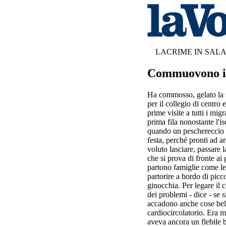
LACRIME IN SALA
Commuovono i r
Ha commosso, gelato la s
per il collegio di centro
prime visite a tutti i mig
prima fila nonostante l'
quando un peschereccio na
festa, perché pronti ad 
voluto lasciare, passare 
che si prova di fronte a
partono famiglie come le
partorire a bordo di picc
ginocchia. Per legare il 
dei problemi - dice - se 
accadono anche cose bell
cardiocircolatorio. Era 
aveva ancora un flebile 