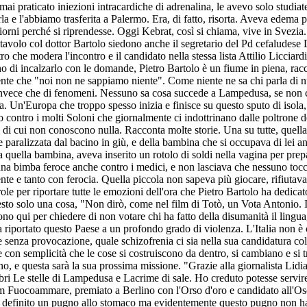
praticato iniezioni intracardiche di adrenalina, le avevo solo studiate
arla e l'abbiamo trasferita a Palermo. Era, di fatto, risorta. Aveva edema
giorni perché si riprendesse. Oggi Kebrat, così si chiama, vive in Svezi
 tavolo col dottor Bartolo siedono anche il segretario del Pd cefaludese
ro che modera l'incontro e il candidato nella stessa lista Attilio Licciard
o di incalzarlo con le domande, Pietro Bartolo è un fiume in piena, racc
ente che "noi non ne sappiamo niente". Come niente ne sa chi parla di num
 invece che di fenomeni. Nessuno sa cosa succede a Lampedusa, se non 
a. Un'Europa che troppo spesso inizia e finisce su questo sputo di isola
to contro i molti Soloni che giornalmente ci indottrinano dalle poltrone d
 di cui non conoscono nulla. Racconta molte storie. Una su tutte, quella
 paralizzata dal bacino in giù, e della bambina che si occupava di lei a
 quella bambina, aveva inserito un rotolo di soldi nella vagina per prep
ra una bimba feroce anche contro i medici, e non lasciava che nessuno to
nte e tanto con ferocia. Quella piccola non sapeva più giocare, rifiuta
ole per riportare tutte le emozioni dell'ora che Pietro Bartolo ha dedicat
esto solo una cosa, "Non dirò, come nel film di Totò, un Vota Antonio. 
no qui per chiedere di non votare chi ha fatto della disumanità il lingua
a riportato questo Paese a un profondo grado di violenza. L'Italia non è
 senza provocazione, quale schizofrenia ci sia nella sua candidatura col P
e con semplicità che le cose si costruiscono da dentro, si cambiano e si
o, e questa sarà la sua prossima missione. "Grazie alla giornalista Lidia
ibri Le stelle di Lampedusa e Lacrime di sale. Ho creduto potesse servir
lm Fuocoammare, premiato a Berlino con l'Orso d'oro e candidato all'O
definito un pugno allo stomaco ma evidentemente questo pugno non ha