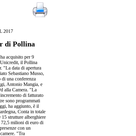
L 2017
r di Pollina
ha acquisito per 9
Unicredit, il Pollina
r. "La data di apertura
nciato Sebastiano Musso,
o di una conferenza
ggi, Antonio Mangia, e
Pd alla Camera. "La
incremento di fatturato
ntre sono programmati
gi, ha aggiunto, è il
Sardegna, Conta in totale
e 15 strutture alberghiere
 72,5 milioni di euro di
 presenze con un
6 camere. "Tra