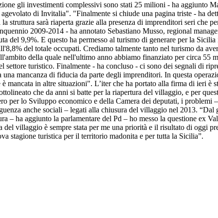
azione gli investimenti complessivi sono stati 25 milioni - ha aggiunto M
agevolato di Invitalia". "Finalmente si chiude una pagina triste - ha de
la struttura sarà riaperta grazie alla presenza di imprenditori seri che p
nquennio 2009-2014 - ha annotato Sebastiano Musso, regional manager S
ciuta del 9,9%. E questo ha permesso al turismo di generare per la Sicilia
l'8,8% del totale occupati. Crediamo talmente tanto nel turismo da avere 
ll'ambito della quale nell'ultimo anno abbiamo finanziato per circa 55 m
nel settore turistico. Finalmente - ha concluso - ci sono dei segnali di ri
a una mancanza di fiducia da parte degli imprenditori. In questa operaz
è mancata in altre situazioni". L’iter che ha portato alla firma di ieri è s
ottolineato che da anni si batte per la riapertura del villaggio, e per ques
tero per lo Sviluppo economico e della Camera dei deputati, i problemi 
uenza anche sociali – legati alla chiusura del villaggio nel 2013. “Dal g
sura – ha aggiunto la parlamentare del Pd – ho messo la questione ex Val
 del villaggio è sempre stata per me una priorità e il risultato di oggi p
stagione turistica per il territorio madonita e per tutta la Sicilia”.