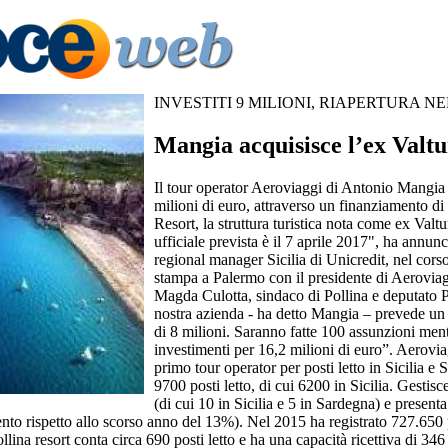
INVESTITI 9 MILIONI, RIAPERTURA NE
Mangia acquisisce l’ex Valtu
Il tour operator Aeroviaggi di Antonio Mangia 
milioni di euro, attraverso un finanziamento di 
Resort, la struttura turistica nota come ex Valtu
ufficiale prevista è il 7 aprile 2017", ha annu
regional manager Sicilia di Unicredit, nel cors
stampa a Palermo con il presidente di Aerovia
Magda Culotta, sindaco di Pollina e deputato 
nostra azienda - ha detto Mangia – prevede un 
di 8 milioni. Saranno fatte 100 assunzioni me
investimenti per 16,2 milioni di euro”. Aeroviag
primo tour operator per posti letto in Sicilia e 
9700 posti letto, di cui 6200 in Sicilia. Gestisc
(di cui 10 in Sicilia e 5 in Sardegna) e presenta
ento rispetto allo scorso anno del 13%). Nel 2015 ha registrato 727.650
lina resort conta circa 690 posti letto e ha una capacità ricettiva di 34