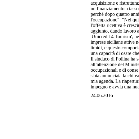
acquisizione e ristruttur
un finanziamento a tasso 
perché dopo quattro anni 
l'occupazione". "Nel qui
l'offerta ricettiva è cres
aggiunto, dando lavoro al
'Unicredit 4 Tourism', ne
imprese siciliane attive 
timidi, e questo comport
una capacità di osare che 
Il sindaco di Pollina ha s
all’attenzione del Minis
occupazionali e di conseg
stata annunciata la chiu
mia agenda. La riapertura
impegno e avvia una nuova 
24.06.2016