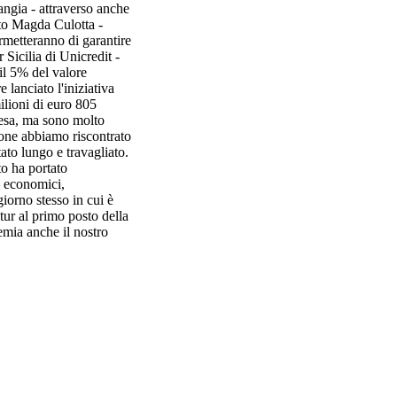
angia - attraverso anche
tto Magda Culotta -
ermetteranno di garantire
icilia di Unicredit -
 il 5% del valore
lanciato l'iniziativa
ilioni di euro 805
presa, ma sono molto
ione abbiamo riscontrato
tato lungo e travagliato.
to ha portato
– economici,
iorno stesso in cui è
tur al primo posto della
remia anche il nostro