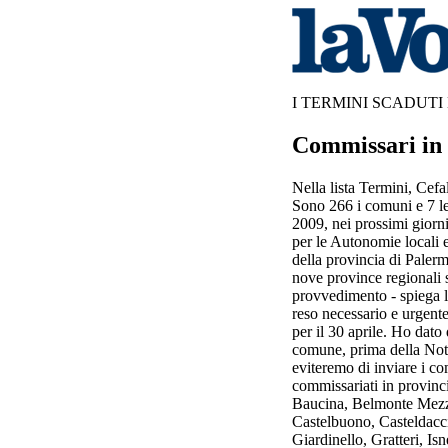
I TERMINI SCADUTI
Commissari in 
Nella lista Termini, Cef
Sono 266 i comuni e 7 le
2009, nei prossimi giorni
per le Autonomie locali 
della provincia di Paler
nove province regionali 
provvedimento - spiega l
reso necessario e urgente
per il 30 aprile. Ho dato
comune, prima della Notif
eviteremo di inviare i
commissariati in provinci
Baucina, Belmonte Mezz
Castelbuono, Casteldacci
Giardinello, Gratteri, I