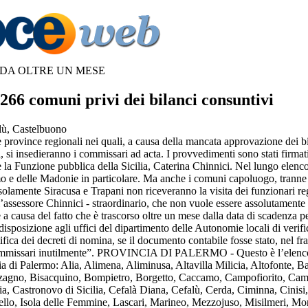
 DA OLTRE UN MESE
266 comuni privi dei bilanci consuntivi
alù, Castelbuono
 province regionali nei quali, a causa della mancata approvazione dei bi
, si insedieranno i commissari ad acta. I provvedimenti sono stati firmat
e la Funzione pubblica della Sicilia, Caterina Chinnici. Nel lungo elen
mo e delle Madonie in particolare. Ma anche i comuni capoluogo, tranne
solamente Siracusa e Trapani non riceveranno la visita dei funzionari re
’assessore Chinnici - straordinario, che non vuole essere assolutamente 
 a causa del fatto che è trascorso oltre un mese dalla data di scadenza p
 disposizione agli uffici del dipartimento delle Autonomie locali di veri
ica dei decreti di nomina, se il documento contabile fosse stato, nel f
 commissari inutilmente”. PROVINCIA DI PALERMO - Questo è l’elenc
a di Palermo: Alia, Alimena, Aliminusa, Altavilla Milicia, Altofonte, Ba
agno, Bisacquino, Bompietro, Borgetto, Caccamo, Campofiorito, Camp
a, Castronovo di Sicilia, Cefalà Diana, Cefalù, Cerda, Ciminna, Cinisi,
snello, Isola delle Femmine, Lascari, Marineo, Mezzojuso, Misilmeri, 