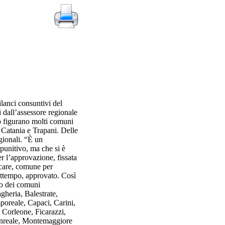
lanci consuntivi del
i dall’assessore regionale
co figurano molti comuni
 Catania e Trapani. Delle
gionali. “È un
punitivo, ma che si è
er l’approvazione, fissata
ficare, comune per
rattempo, approvato. Così
o dei comuni
gheria, Balestrate,
oreale, Capaci, Carini,
 Corleone, Ficarazzi,
Monreale, Montemaggiore