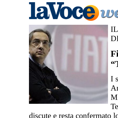
I
D
F
“
I 
An
Ma
Te
discute e resta confermato lo