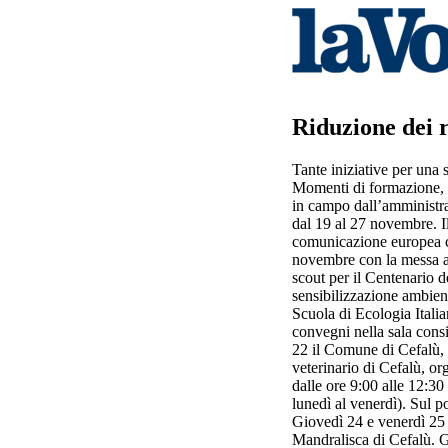
Riduzione dei r
Tante iniziative per una 
Momenti di formazione, so
in campo dall’amministra
dal 19 al 27 novembre. I
comunicazione europea con 
novembre con la messa a 
scout per il Centenario 
sensibilizzazione ambient
Scuola di Ecologia Italia
convegni nella sala cons
22 il Comune di Cefalù, 
veterinario di Cefalù, or
dalle ore 9:00 alle 12:30
lunedì al venerdì). Sul p
Giovedì 24 e venerdì 25 n
Mandralisca di Cefalù. G