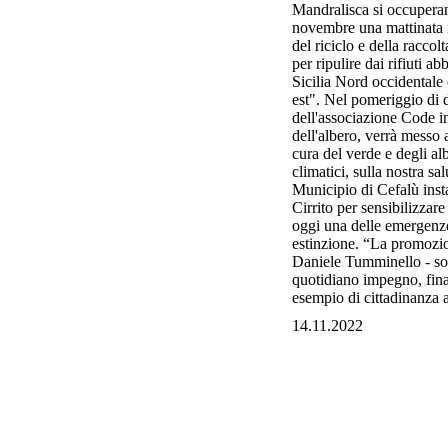
Mandralisca si occuperann
novembre una mattinata 
del riciclo e della racco
per ripulire dai rifiuti a
Sicilia Nord occidentale
est". Nel pomeriggio di 
dell'associazione Code i
dell'albero, verrà messo 
cura del verde e degli al
climatici, sulla nostra sa
Municipio di Cefalù instal
Cirrito per sensibilizzare
oggi una delle emergenze 
estinzione. “La promozione
Daniele Tumminello - son
quotidiano impegno, final
esempio di cittadinanza a
14.11.2022