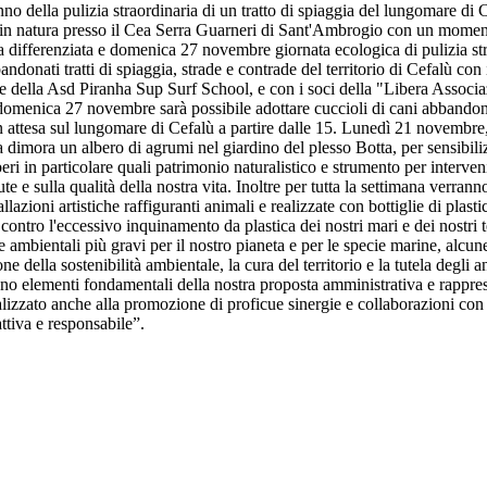
o della pulizia straordinaria di un tratto di spiaggia del lungomare di 
in natura presso il Cea Serra Guarneri di Sant'Ambrogio con un moment
lta differenziata e domenica 27 novembre giornata ecologica di pulizia str
bbandonati tratti di spiaggia, strade e contrade del territorio di Cefalù co
 e della Asd Piranha Sup Surf School, e con i soci della "Libera Associ
domenica 27 novembre sarà possibile adottare cuccioli di cani abbandona
n attesa sul lungomare di Cefalù a partire dalle 15. Lunedì 21 novembr
a dimora un albero di agrumi nel giardino del plesso Botta, per sensibiliz
beri in particolare quali patrimonio naturalistico e strumento per interve
lute e sulla qualità della nostra vita. Inoltre per tutta la settimana verrann
lazioni artistiche raffiguranti animali e realizzate con bottiglie di plasti
 contro l'eccessivo inquinamento da plastica dei nostri mari e dei nostri t
ambientali più gravi per il nostro pianeta e per le specie marine, alcune 
 della sostenibilità ambientale, la cura del territorio e la tutela degli a
o elementi fondamentali della nostra proposta amministrativa e rapprese
izzato anche alla promozione di proficue sinergie e collaborazioni con 
ttiva e responsabile”.