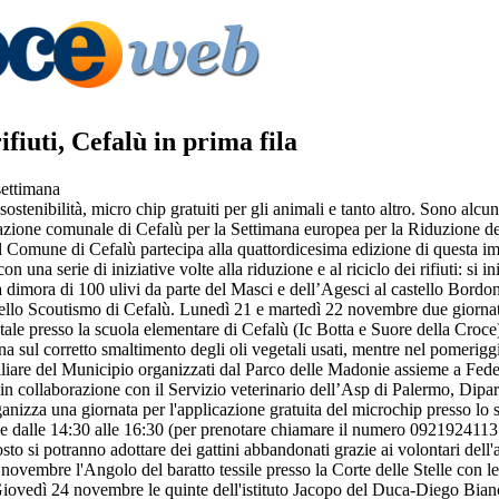
ifiuti, Cefalù in prima fila
settimana
stenibilità, micro chip gratuiti per gli animali e tanto altro. Sono alcun
zione comunale di Cefalù per la Settimana europea per la Riduzione dei
l Comune di Cefalù partecipa alla quattordicesima edizione di questa 
una serie di iniziative volte alla riduzione e al riciclo dei rifiuti: si 
dimora di 100 ulivi da parte del Masci e dell’Agesci al castello Bordo
dello Scoutismo di Cefalù. Lunedì 21 e martedì 22 novembre due giornat
ale presso la scuola elementare di Cefalù (Ic Botta e Suore della Croce
na sul corretto smaltimento degli oli vegetali usati, mentre nel pomerig
iliare del Municipio organizzati dal Parco delle Madonie assieme a Fed
in collaborazione con il Servizio veterinario dell’Asp di Palermo, Dipa
ganizza una giornata per l'applicazione gratuita del microchip presso lo 
 e dalle 14:30 alle 16:30 (per prenotare chiamare il numero 0921924113 t
osto si potranno adottare dei gattini abbandonati grazie ai volontari de
ovembre l'Angolo del baratto tessile presso la Corte delle Stelle con le 
iovedì 24 novembre le quinte dell'istituto Jacopo del Duca-Diego Bianc