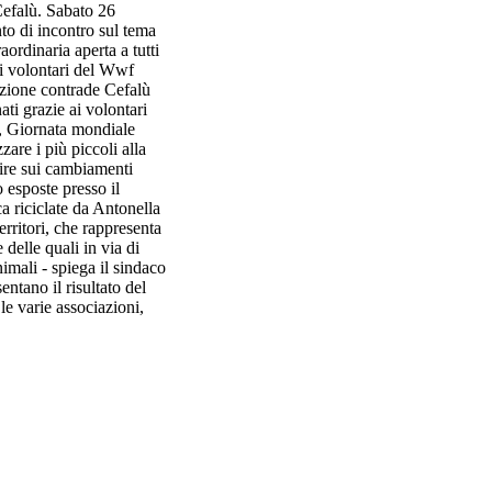
Cefalù. Sabato 26
o di incontro sul tema
aordinaria aperta a tutti
n i volontari del Wwf
azione contrade Cefalù
ti grazie ai volontari
e, Giornata mondiale
zare i più piccoli alla
nire sui cambiamenti
o esposte presso il
ca riciclate da Antonella
erritori, che rappresenta
delle quali in via di
nimali - spiega il sindaco
ntano il risultato del
le varie associazioni,