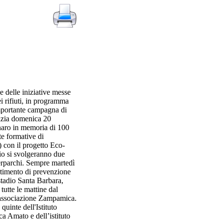
e delle iniziative messe
 rifiuti, in programma
importante campagna di
inizia domenica 20
naro in memoria di 100
e formative di
) con il progetto Eco-
gio si svolgeranno due
erparchi. Sempre martedì
rtimento di prevenzione
stadio Santa Barbara,
utte le mattine dal
ll'associazione Zampamica.
quinte dell'Istituto
a Amato e dell’istituto