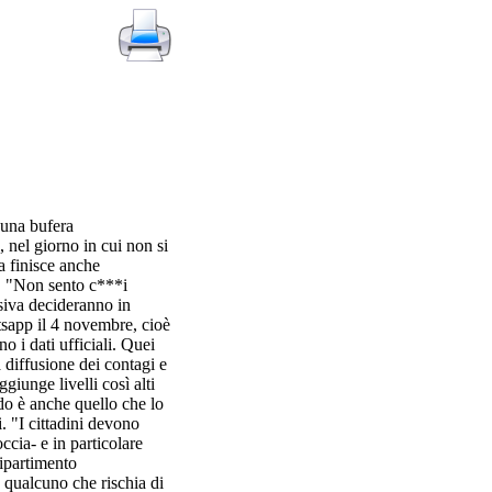
 una bufera
a, nel giorno in cui non si
a finisce anche
e. "Non sento c***i
nsiva decideranno in
atsapp il 4 novembre, cioè
o i dati ufficiali. Quei
 diffusione dei contagi e
ggiunge livelli così alti
ndo è anche quello che lo
. "I cittadini devono
ccia- e in particolare
dipartimento
a qualcuno che rischia di