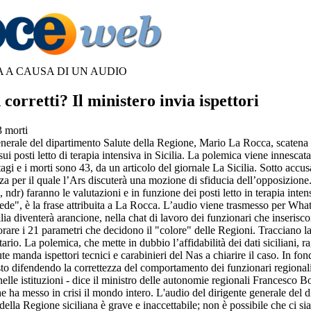
A A CAUSA DI UN AUDIO
 corretti? Il ministero invia ispettori
3 morti
enerale del dipartimento Salute della Regione, Mario La Rocca, scatena
i sui posti letto di terapia intensiva in Sicilia. La polemica viene innescat
agi e i morti sono 43, da un articolo del giornale La Sicilia. Sotto accus
a per il quale l’Ars discuterà una mozione di sfiducia dell’opposizion
, ndr) faranno le valutazioni e in funzione dei posti letto in terapia inte
isiede", è la frase attribuita a La Rocca. L’audio viene trasmesso per Wh
ilia diventerà arancione, nella chat di lavoro dei funzionari che inseriscon
rare i 21 parametri che decidono il "colore" delle Regioni. Tracciano la
tario. La polemica, che mette in dubbio l’affidabilità dei dati siciliani, ra
ute manda ispettori tecnici e carabinieri del Nas a chiarire il caso. In fo
to difendendo la correttezza del comportamento dei funzionari regionali
nelle istituzioni - dice il ministro delle autonomie regionali Francesco Bo
 ha messo in crisi il mondo intero. L'audio del dirigente generale del 
 della Regione siciliana è grave e inaccettabile; non è possibile che ci si