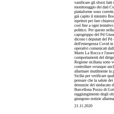
vanificare gli sforzi fatt
monitoraggio dei dati Cov
piattaforme sono corrett
già capito il ministro B
ispettori per fare chiare
così fine a ogni tentativ
politico. Per questo nella
capogruppo del Pd Giusep
dicono i deputati del Pd -
dell'emergenza Covid in S
operativi comunicati da
Mario La Rocca e l'assess
comportamenti del dirigen
Regione siciliana sono ver
controllare ovunque anche
allarmare inutilmente la 
Sicilia per verificare qua
pensare che la salute dei
denunzie del sindacato d
Barcellona Pozzo di Gott
raggiungimento degli obie
giungono notizie allarman
21.11.2020