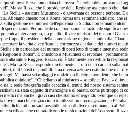
i in questi mesi. Serve immediata chiarezza. È intollerabile provare ad ag
id". Ma sia Razza che il presidente della Regione assicurano che i dati 
i. “La Sicilia – assicura Musumeci - è governata da persone perbene. E
occia. Abbiamo chiesto noi a Roma, ormai una settimana addietro, che s
zza sulla gestione dei numeri dell'epidemia in Sicilia: non temiamo alcun
o di speculazione. Per noi leale collaborazione istituzionale significa q
 polemica intervengono, tra gli altri, il vice ministro dei trasporti Gianca
pe Lupo, il presidente della commissione regionale antimafia, Claudio
 accertare la verità e verificare la correttezza dei dati e dei numeri relati
icilia e in particolare del numero di posti letto di terapia intensiva rea
lla Regione a Roma". E chiedono a Musumeci di revocare "prontamente i
ore alla salute Ruggero Razza, cui è totalmente ascrivibile la responsabi
te". Ma La Rocca risponde direttamente: "Tutti i dati caricati sulla pi
itieri, tutti i posti disponibili. Una diversa azione costituirebbe reato.
 oggi. Ma basta sciacallaggi e notizie tra il detto e non detto, che hann
pubblica opinione". “Chiediamo al ministero – sottolinea Fava – di inviare
le sia la reale fotografia sulla capacità di tenuta del nostro sistema sanit
 siciliani sia stata oggetto di menzogne e di baratti, come purtroppo ci 
ei medici ma anche i gravi casi che stanno emergendo ovunque di reparti
o dove i macchinari giacciono inutilizzati in una magazzino, a Petralia 
ttivi dichiarati non sarà possibile prima di diverse settimane, o al Poli
ti e verificate che contraddicono le rassicurazioni dell’assessore Razza