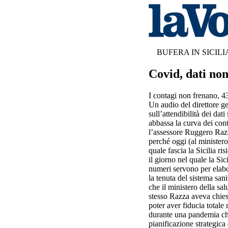
BUFERA IN SICILI
Covid, dati non
I contagi non frenano, 4
Un audio del direttore g
sull’attendibilità dei dat
abbassa la curva dei cont
l’assessore Ruggero Razz
perché oggi (al ministero
quale fascia la Sicilia r
il giorno nel quale la Sic
numeri servono per elabo
la tenuta del sistema sani
che il ministero della sal
stesso Razza aveva chies
poter aver fiducia totale 
durante una pandemia che
pianificazione strategica