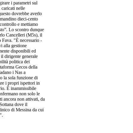
girare i parametri sul
caricati nelle
 questo dovrebbe averlo
i mandino dieci-cento
 controllo e mettiamo
uesto”. Lo scontro dunque
rlo Cancelleri (M5s), il
 Fava. "È necessario -
vi alla gestione
lmente disponibili ed
l dirigente generale
lità politica dei
attaforma Gecos della
 Vadano i Nas a
o la sola funzione di
 i propri ispettori in
ario. È inammissibile
confermano non solo le
 ancora non attivati, da
Sottana dove il
clinico di Messina da cui
".