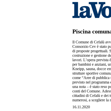
Piscina comunal
Il Comune di Cefalù avvi
Consorzio Cev è stato pub
di proposte progettuali. S
costruzione e gestione de
lavori. L’opera prevista 
per bambini e anziani, u
Kneipp, sauna, docce emoz
strutture sportive comuna
come “Aree di pubblica uti
previsto nel programma el
una nota – è stato reso p
conti del Comune. Adesso 
cittadini di Cefalù e dei
numerosi, a scegliere la 
16.11.2020