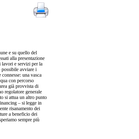
une e su quello del
ssati alla presentazione
lavori e servizi per la
 possibile avviare i
ve connesse: una vasca
cqua con percorso
rea già provvista di
ano regolatore generale
to si attua un altro punto
inancing – si legge in
uente risanamento dei
ture a beneficio dei
, speriamo sempre più