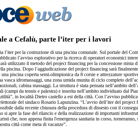
e a Cefalù, parte l’iter per i lavori
a l’iter per la costruzione di una piscina comunale. Sul portale del Com
blicato l’avviso esplorativo per la ricerca di operatori economici intere
arà utilizzato il metodo del project financing per la concessione mista di 
lla piscina. Dopo l’aggiudicazione del project financing sarà finalmente
è una piscina coperta semi-olimpionica da 8 corsie e attrezzature sporti
na vasca idromassaggi, una zona umida munita di ciclo completo dell’a
ionali, cabina massaggi. La struttura è stata pensata nell’ambito dell’a
li (campi da tennis e palestra) e inserita nell’ambito individuato dal Pi
lità”, in località Dietro castello a est della città. Con l’avviso pubblica
ettorale del sindaco Rosario Lapunzina. “L’avvio dell’iter del project f
ossibile dalla recente chiusura della procedura di dissesto con il conseg
si apre la fase del rilancio e della realizzazione di importanti infrastrut
 turisti che, non appena finita l'emergenza sanitaria in corso, torneranno
nostra città come meta di vacanze”.