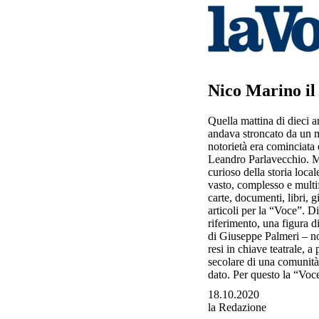
Nico Marino il
Quella mattina di dieci an
andava stroncato da un ma
notorietà era cominciata 
Leandro Parlavecchio. Ma
curioso della storia loca
vasto, complesso e multif
carte, documenti, libri, 
articoli per la “Voce”. D
riferimento, una figura d
di Giuseppe Palmeri – non
resi in chiave teatrale, 
secolare di una comunità 
dato. Per questo la “Voce
18.10.2020
la Redazione