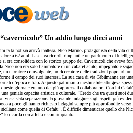
 “cavernicolo” Un addio lungo dieci anni
ni fa la notizia arrivò inattesa. Nico Marino, protagonista della vita cul
lore a 62 anni. Lasciava ricordi, rimpianti e un patrimonio di intellige
e si era consolidata con lo storico gruppo dei Cavernicoli che aveva fon
 Nico non era solo l’animatore di un cabaret acuto, impegnato e sagac
le, un narratore coinvolgente, un ricercatore delle tradizioni popolari, un
orme il campo dei suoi interessi. La sua casa di via Gibilmanna era una
giornali d’epoca e foto. A questo patrimonio inestimabile attingeva spesso
i questo giornale era uno dei più apprezzati collaboratori. Con lui Cefal
i una geniale capacità artistica e culturale. “Credo che tra questi suoi d
 vi sia stata separazione: la giovanile indagine sugli aspetti più eviden
a poco a poco gli hanno richiesto indagini sempre più approfondite verso l
siciliana come quella di Cefalù”. È difficile dimenticare quello che Ni
” lo ricorda con affetto e con rimpianto.