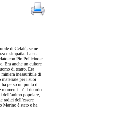
turale di Cefalù, se ne
nza e simpatia. La sua
dato con Pio Pollicino e
e. Era anche un cultore
 uomo di teatro. Era
 miniera inesauribile di
 materiale per i suoi
ù ha perso un punto di
ue momenti – è il ricordo
ti dell’animo popolare,
e radici dell’essere
co Marino è stato e ha