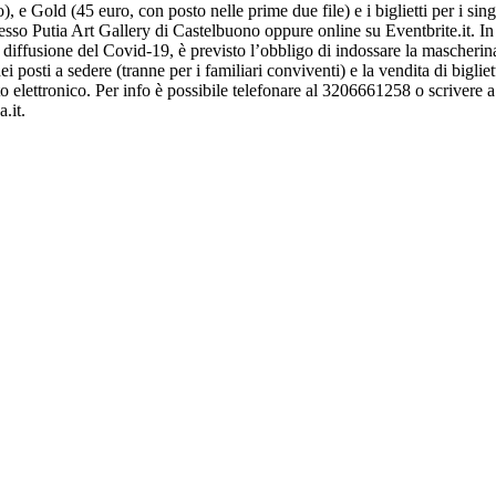
), e Gold (45 euro, con posto nelle prime due file) e i biglietti per i sing
resso Putia Art Gallery di Castelbuono oppure online su Eventbrite.it. I
 diffusione del Covid-19, è previsto l’obbligo di indossare la mascherina
i posti a sedere (tranne per i familiari conviventi) e la vendita di bigli
 elettronico. Per info è possibile telefonare al 3206661258 o scrivere a
.it
.