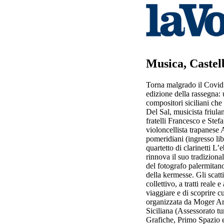
Musica, Castelb
Torna malgrado il Covid 
edizione della rassegna: 
compositori siciliani che
Del Sal, musicista friulan
fratelli Francesco e Stefa
violoncellista trapanese A
pomeridiani (ingresso lib
quartetto di clarinetti L
rinnova il suo tradiziona
del fotografo palermitano
della kermesse. Gli scatt
collettivo, a tratti reale
viaggiare e di scoprire cu
organizzata da Moger Art
Siciliana (Assessorato tu
Grafiche, Primo Spazio e