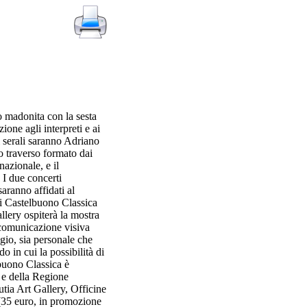
 madonita con la sesta
one agli interpreti e ai
i serali saranno Adriano
to traverso formato dai
nazionale, e il
. I due concerti
saranno affidati al
di Castelbuono Classica
llery ospiterà la mostra
a comunicazione visiva
ggio, sia personale che
o in cui la possibilità di
elbuono Classica è
 e della Regione
tia Art Gallery, Officine
 (35 euro, in promozione