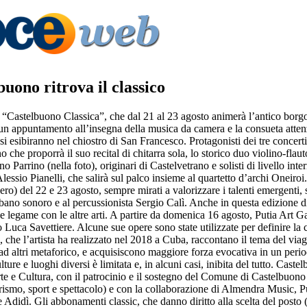
uono ritrova il classico
“Castelbuono Classica”, che dal 21 al 23 agosto animerà l’antico borgo
un appuntamento all’insegna della musica da camera e la consueta attenzi
 si esibiranno nel chiostro di San Francesco. Protagonisti dei tre concert
o che proporrà il suo recital di chitarra sola, lo storico duo violino-flau
no Parrino (nella foto), originari di Castelvetrano e solisti di livello inter
lessio Pianelli, che salirà sul palco insieme al quartetto d’archi Oneiroi
ero) del 22 e 23 agosto, sempre mirati a valorizzare i talenti emergenti, 
’ebano sonoro e al percussionista Sergio Calì. Anche in questa edizione 
le legame con le altre arti. A partire da domenica 16 agosto, Putia Art Ga
 Luca Savettiere. Alcune sue opere sono state utilizzate per definire l
i, che l’artista ha realizzato nel 2018 a Cuba, raccontano il tema del via
 e ad altri metaforico, e acquisiscono maggiore forza evocativa in un period
lture e luoghi diversi è limitata e, in alcuni casi, inibita del tutto. Cast
e e Cultura, con il patrocinio e il sostegno del Comune di Castelbuono
rismo, sport e spettacolo) e con la collaborazione di Almendra Music, Pu
 Adidì. Gli abbonamenti classic, che danno diritto alla scelta del posto