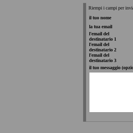
Riempi i campi per inviar
il tuo nome
la tua email
l'email del
destinatario 1
l'email del
destinatario 2
l'email del
destinatario 3
il tuo messaggio (opzi