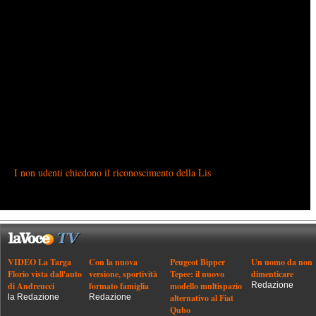
I non udenti chiedono il riconoscimento della Lis
VIDEO La Targa
Con la nuova
Peugeot Bipper
Un uomo da non
Florio vista dall'auto
versione, sportività
Tepee: il nuovo
dimenticare
di Andreucci
formato famiglia
modello multispazio
Redazione
la Redazione
Redazione
alternativo al Fiat
Qubo