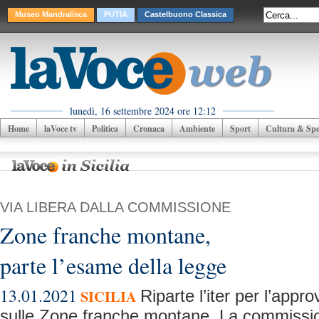
Museo Mandralisca
PUTIA
Castelbuono Classica
lunedì, 16 settembre 2024 ore 12:12
Home
laVoce tv
Politica
Cronaca
Ambiente
Sport
Cultura & Spet
VIA LIBERA DALLA COMMISSIONE
Zone franche montane,
parte l’esame della legge
13.01.2021
SICILIA
Riparte l’iter per l’appr
sulle Zone franche montane. La commissio