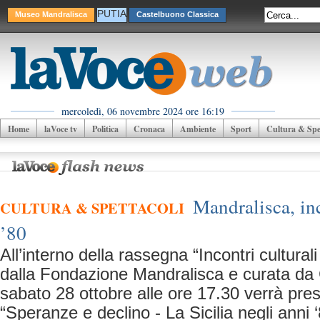
PUTIA
Museo Mandralisca
Castelbuono Classica
mercoledì, 06 novembre 2024 ore 16:19
Home
laVoce tv
Politica
Cronaca
Ambiente
Sport
Cultura & Spet
Mandralisca, inc
CULTURA & SPETTACOLI
’80
All’interno della rassegna “Incontri cultur
dalla Fondazione Mandralisca e curata da
sabato 28 ottobre alle ore 17.30 verrà prese
“Speranze e declino - La Sicilia negli anni ‘