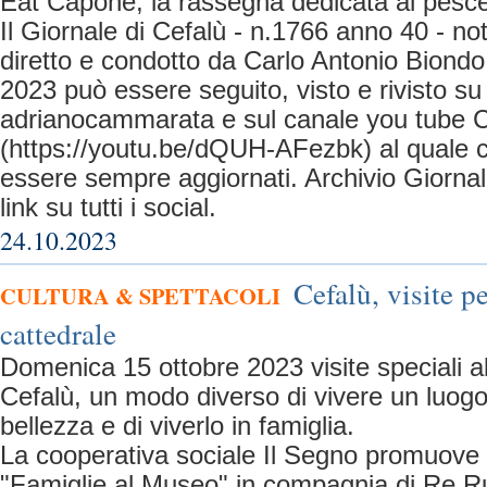
Eat Capone, la rassegna dedicata al pesce
Il Giornale di Cefalù - n.1766 anno 40 - no
diretto e condotto da Carlo Antonio Biondo
2023 può essere seguito, visto e rivisto s
adrianocammarata e sul canale you tube C
(https://youtu.be/dQUH-AFezbk) al quale ci
essere sempre aggiornati. Archivio Giorn
link su tutti i social.
24.10.2023
Cefalù, visite pe
CULTURA & SPETTACOLI
cattedrale
Domenica 15 ottobre 2023 visite speciali al
Cefalù, un modo diverso di vivere un luogo 
bellezza e di viverlo in famiglia.
La cooperativa sociale Il Segno promuove inf
"Famiglie al Museo" in compagnia di Re Ru