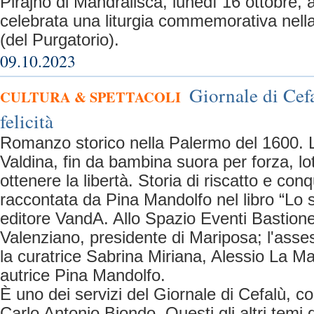
Pirajno di Mandralisca, lunedì 16 ottobre, a
celebrata una liturgia commemorativa nella
(del Purgatorio).
09.10.2023
Giornale di Cefa
CULTURA & SPETTACOLI
felicità
Romanzo storico nella Palermo del 1600. 
Valdina, fin da bambina suora per forza, lo
ottenere la libertà. Storia di riscatto e conqui
raccontata da Pina Mandolfo nel libro “Lo sc
editore VandA. Allo Spazio Eventi Bastione 
Valenziano, presidente di Mariposa; l'ass
la curatrice Sabrina Miriana, Alessio La Ma
autrice Pina Mandolfo.
È uno dei servizi del Giornale di Cefalù, co
Carlo Antonio Biondo. Questi gli altri temi d