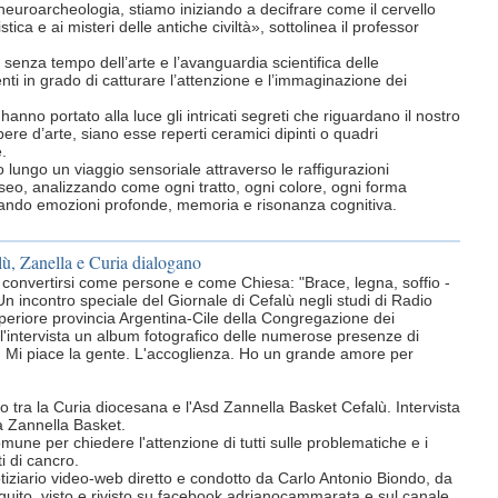
neuroarcheologia, stiamo iniziando a decifrare come il cervello
ica e ai misteri delle antiche civiltà», sottolinea il professor
a senza tempo dell’arte e l’avanguardia scientifica delle
nti in grado di catturare l’attenzione e l’immaginazione dei
 hanno portato alla luce gli intricati segreti che riguardano il nostro
pere d’arte, siano esse reperti ceramici dipinti o quadri
.
o lungo un viaggio sensoriale attraverso le raffigurazioni
seo, analizzando come ogni tratto, ogni colore, ogni forma
citando emozioni profonde, memoria e risonanza cognitiva.
lù, Zanella e Curia dialogano
r convertirsi come persone e come Chiesa: "Brace, legna, soffio -
Un incontro speciale del Giornale di Cefalù negli studi di Radio
riore provincia Argentina-Cile della Congregazione dei
l'intervista un album fotografico delle numerose presenze di
. Mi piace la gente. L'accoglienza. Ho un grande amore per
go tra la Curia diocesana e l'Asd Zannella Basket Cefalù. Intervista
la Zannella Basket.
une per chiedere l'attenzione di tutti sulle problematiche e i
ti di cancro.
otiziario video-web diretto e condotto da Carlo Antonio Biondo, da
uito, visto e rivisto su facebook adrianocammarata e sul canale