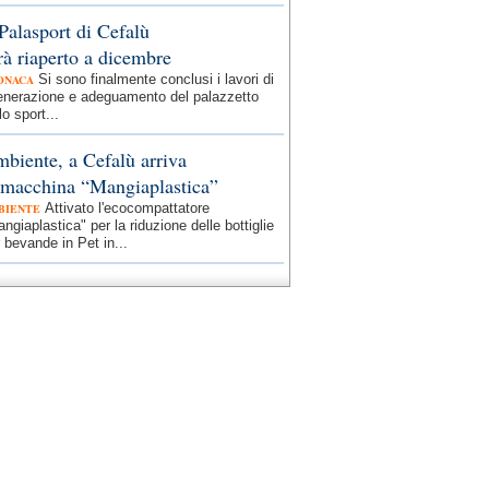
 Palasport di Cefalù
rà riaperto a dicembre
Si sono finalmente conclusi i lavori di
ONACA
generazione e adeguamento del palazzetto
lo sport...
biente, a Cefalù arriva
 macchina “Mangiaplastica”
Attivato l'ecocompattatore
BIENTE
ngiaplastica" per la riduzione delle bottiglie
 bevande in Pet in...