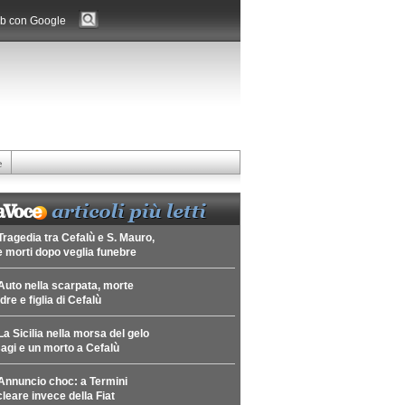
b con Google
e
Tragedia tra Cefalù e S. Mauro,
 morti dopo veglia funebre
Auto nella scarpata, morte
re e figlia di Cefalù
La Sicilia nella morsa del gelo
agi e un morto a Cefalù
Annuncio choc: a Termini
leare invece della Fiat