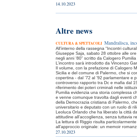
14.10.2023
Altre news
Mandralisca, inco
CULTURA & SPETTACOLI
All’interno della rassegna “Incontri cultu
Giuseppe Saja, sabato 28 ottobre alle ore 1
negli anni ‘80” scritto da Calogero Pumilia
L’incontro sarà introdotto da Vincenzo Ga
Il volume, con la prefazione di Calogero Ma
Sicilia e del comune di Palermo, che si con
copertina - dal ’72 al ’92 parlamentare e pr
controverso rapporto tra Dc e mafia dal 
riferimento dei poteri criminali nelle istituzi
Pumilia evidenzia una storia complessa che 
e venne comunque travolta dagli eventi ch
della Democrazia cristiana di Palermo, ch
universitario e deputato con un ruolo di ri
Leoluca Orlando che ha liberato la città dal
attitudine all’accoglienza, senza tuttavia
La lettura di Riggio risulta particolarmente
all’approccio originale: un memoir romanz
27.10.2023