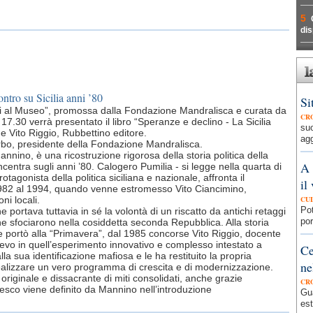
5
dis
ntro su Sicilia anni ’80
Si
rali al Museo”, promossa dalla Fondazione Mandralisca e curata da
CR
7.30 verrà presentato il libro “Speranze e declino - La Sicilia
su
 e Vito Riggio, Rubbettino editore.
agg
rbo, presidente della Fondazione Mandralisca.
nnino, è una ricostruzione rigorosa della storia politica della
A 
centra sugli anni ’80. Calogero Pumilia - si legge nella quarta di
otagonista della politica siciliana e nazionale, affronta il
il
1982 al 1994, quando venne estromesso Vito Ciancimino,
oni locali.
CU
Pot
portava tuttavia in sé la volontà di un riscatto da antichi retaggi
por
e sfociarono nella cosiddetta seconda Repubblica. Alla storia
e portò alla “Primavera”, dal 1985 concorse Vito Riggio, docente
lievo in quell’esperimento innovativo e complesso intestato a
Ce
la sua identificazione mafiosa e le ha restituito la propria
ne
 realizzare un vero programma di crescita e di modernizzazione.
 originale e dissacrante di miti consolidati, anche grazie
CR
esco viene definito da Mannino nell’introduzione
Gua
est