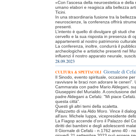
«Con l’ascesa della neuroestetica e della 
umano elabori e reagisca alla bellezza artist
Ticini.
In una straordinaria fusione tra la bellezz
neuroscienze, la conferenza offrirà strume
presenti.
L’intento è quello di divulgare gli studi che
cervello e la sua risposta in presenza di o
appartenenti al nostro patrimonio culturale
La conferenza, inoltre, condurrà il pubblic
archeologiche e artistiche presenti nel Mu
influenzi il nostro apparato neurale, sus
28.09.2023
Giornale di Cefa
CULTURA & SPETTACOLI
Il Sinodo, evento spirituale, occasione pe
ravvivare le braci non adorare le ceneri". 
Cammarata con padre Mario Aldegani, supe
Giuseppini del Murialdo. A conclusione del
padre Aldegani a Cefalù: "Mi piace Cefalù
questa città".
Questi gli altri temi della scaletta.
Palazzetto di via Aldo Moro. Vince il dialo
all'avv. Michele Iuppa, vicepresidente del
La Fiagop accende d'oro il Palazzo del Com
diritti dei bambini e degli adolescenti mala
Il Giornale di Cefalù - n.1762 anno 40 - n
giovedì 21 settembre 2023 può essere seg