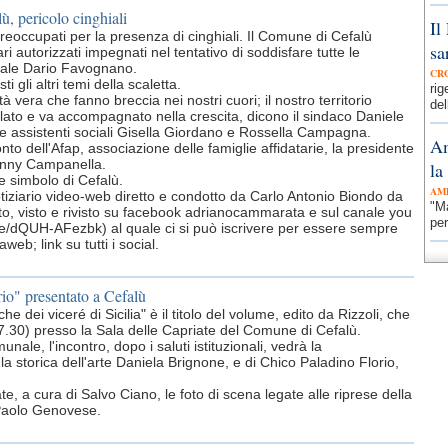
ù, pericolo cinghiali
Il
preoccupati per la presenza di cinghiali. Il Comune di Cefalù
sa
i autorizzati impegnati nel tentativo di soddisfare tutte le
unale Dario Favognano.
CR
 gli altri temi della scaletta.
ri
à vera che fanno breccia nei nostri cuori; il nostro territorio
del
olato e va accompagnato nella crescita, dicono il sindaco Daniele
e assistenti sociali Gisella Giordano e Rossella Campagna.
Am
nto dell'Afap, associazione delle famiglie affidatarie, la presidente
enny Campanella.
la
 simbolo di Cefalù.
AM
otiziario video-web diretto e condotto da Carlo Antonio Biondo da
"Ma
o, visto e rivisto su facebook adrianocammarata e sul canale you
per
be/dQUH-AFezbk) al quale ci si può iscrivere per essere sempre
eb; link su tutti i social.
rio" presentato a Cefalù
he dei viceré di Sicilia" è il titolo del volume, edito da Rizzoli, che
7.30) presso la Sala delle Capriate del Comune di Cefalù.
nale, l'incontro, dopo i saluti istituzionali, vedrà la
la storica dell'arte Daniela Brignone, e di Chico Paladino Florio,
, a cura di Salvo Ciano, le foto di scena legate alle riprese della
di Paolo Genovese.