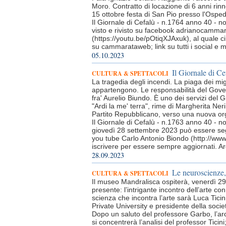
Moro. Contratto di locazione di 6 anni rinn
15 ottobre festa di San Pio presso l'Ospeda
Il Giornale di Cefalù - n.1764 anno 40 - n
visto e rivisto su facebook adrianocammar
(https://youtu.be/pOtiqXJAxuk), al quale c
su cammarataweb; link su tutti i social e 
05.10.2023
Il Giornale di Ce
CULTURA & SPETTACOLI
La tragedia degli incendi. La piaga dei mi
appartengono. Le responsabilità del Gover
fra' Aurelio Biundo. È uno dei servizi del Gi
"Ardi la me' terra", rime di Margherita Neri
Partito Repubblicano, verso una nuova orga
Il Giornale di Cefalù - n.1763 anno 40 - n
giovedì 28 settembre 2023 può essere seg
you tube Carlo Antonio Biondo (http://ww
iscrivere per essere sempre aggiornati. Ar
28.09.2023
Le neuroscienze,
CULTURA & SPETTACOLI
Il museo Mandralisca ospiterà, venerdì 29
presente: l’intrigante incontro dell’arte 
scienza che incontra l’arte sarà Luca Tici
Private University e presidente della socie
Dopo un saluto del professore Garbo, l’ar
si concentrerà l’analisi del professor Tici