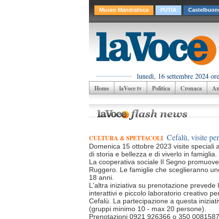
Museo Mandralisca
PUTIA
Castelbuon
lunedì, 16 settembre 2024 or
Home
laVoce tv
Politica
Cronaca
Am
Cefalù, visite per
CULTURA & SPETTACOLI
Domenica 15 ottobre 2023 visite speciali a
di storia e bellezza e di viverlo in famiglia.
La cooperativa sociale Il Segno promuove i
Ruggero. Le famiglie che sceglieranno uno d
18 anni.
L'altra iniziativa su prenotazione prevede
interattivi e piccolo laboratorio creativo p
Cefalù. La partecipazione a questa iniziati
(gruppi minimo 10 - max 20 persone).
Prenotazioni 0921 926366 o 350 0081587