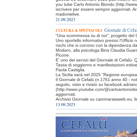
you tube Carlo Antonio Biondo (http://ww
iscrivere per essere sempre aggiornati. Ar
madonielive.
21.09.2023
Giornale di Cefal
CULTURA & SPETTACOLI
"Una scommessa su di noi", progetto del C
Uno sportello informativo presso l'Ufficio 
rischi che si corrono con la dipendenza dal
Modaro, alla psicologa Bina Claudia Guarn
Picone.
E' uno dei servizi del Giornale di Cefalù- Qu
Tassa di soggiorno e manifestazioni estive
Paola Castiglia.
La Sicilia sarà nel 2025 "Regione europea 
Il Giornale di Cefalù (n.1761 anno 40 - n
seguito, visto e rivisto su facebook adri
(http://www.youtube.com/@carloantoniobio
aggiornati.
Archivio Giornale su cammarataweb.eu; link
13.09.2023