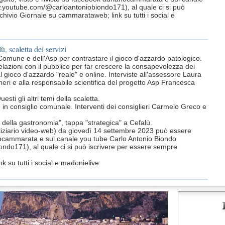
w.youtube.com/@carloantoniobiondo171), al quale ci si può
chivio Giornale su cammarataweb; link su tutti i social e
ù, scaletta dei servizi
omune e dell'Asp per contrastare il gioco d'azzardo patologico.
relazioni con il pubblico per far crescere la consapevolezza dei
 gioco d'azzardo "reale" e online. Interviste all'assessore Laura
eri e alla responsabile scientifica del progetto Asp Francesca
esti gli altri temi della scaletta.
 in consiglio comunale. Interventi dei consiglieri Carmelo Greco e
della gastronomia", tappa "strategica" a Cefalù.
otiziario video-web) da giovedì 14 settembre 2023 può essere
anocammarata e sul canale you tube Carlo Antonio Biondo
ndo171), al quale ci si può iscrivere per essere sempre
 su tutti i social e madonielive.