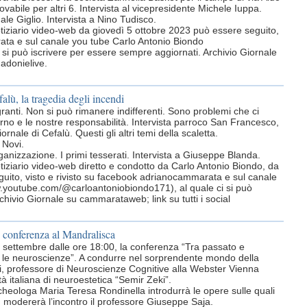
ovabile per altri 6. Intervista al vicepresidente Michele Iuppa.
le Giglio. Intervista a Nino Tudisco.
otiziario video-web da giovedì 5 ottobre 2023 può essere seguito,
ata e sul canale you tube Carlo Antonio Biondo
i si può iscrivere per essere sempre aggiornati. Archivio Giornale
madonielive.
falù, la tragedia degli incendi
granti. Non si può rimanere indifferenti. Sono problemi che ci
no e le nostre responsabilità. Intervista parroco San Francesco,
ornale di Cefalù. Questi gli altri temi della scaletta.
 Novi.
nizzazione. I primi tesserati. Intervista a Giuseppe Blanda.
otiziario video-web diretto e condotto da Carlo Antonio Biondo, da
uito, visto e rivisto su facebook adrianocammarata e sul canale
w.youtube.com/@carloantoniobiondo171), al quale ci si può
chivio Giornale su cammarataweb; link su tutti i social
 conferenza al Mandralisca
 settembre dalle ore 18:00, la conferenza “Tra passato e
con le neuroscienze”. A condurre nel sorprendente mondo della
ni, professore di Neuroscienze Cognitive alla Webster Vienna
tà italiana di neuroestetica “Semir Zeki”.
cheologa Maria Teresa Rondinella introdurrà le opere sulle quali
ni; modererà l’incontro il professore Giuseppe Saja.