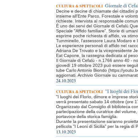
Giornale di Cefal
CULTURA & SPETTACOLI
Decine e decine di chiamate dei cittadini 
insieme all'Ente Parco, Forestale e volontar
richieste. Intervista al responsabile com
È uno dei servi del Giornale di Cefalù.Questi
Speciale "Affido familiare". Storie di umanit
esprime poche richiesta di affido, va stim
Tumminello, l'assessore Laura Modaro e l
Le esperienze personali di affido nel racco
Adriana De Trovato e la vicepresidente J
Eat Capone, la rassegna dedicata al pesce
Il Giornale di Cefalù - n.1766 anno 40 - n
giovedì 19 ottobre 2023 può essere seguit
tube Carlo Antonio Biondo (https://youtu.
aggiornati. Archivio Giornale su cammarataw
24.10.2023
"I luoghi dei Flo
CULTURA & SPETTACOLI
"I luoghi dei Florio, dimore e imprese storic
verrà presentato sabato 14 ottobre (ore 1
Organizzato dal Consiglio di biblioteca comu
partecipazione della curatrice del volume, 
portavoce della storica famiglia.
Durante la presentazione saranno proiettate
pellicola "I Leoni di Sicilia" per la regia 
13.10.2023