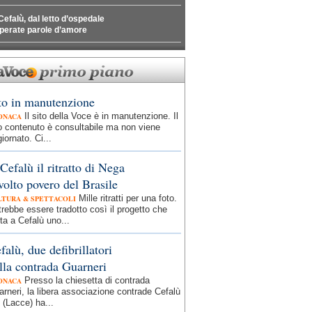
Cefalù, dal letto d’ospedale
perate parole d’amore
to in manutenzione
Il sito della Voce è in manutenzione. Il
ONACA
o contenuto è consultabile ma non viene
iornato. Ci...
Cefalù il ritratto di Nega
 volto povero del Brasile
Mille ritratti per una foto.
LTURA & SPETTACOLI
rebbe essere tradotto così il progetto che
ta a Cefalù uno...
falù, due defibrillatori
lla contrada Guarneri
Presso la chiesetta di contrada
ONACA
rneri, la libera associazione contrade Cefalù
 (Lacce) ha...