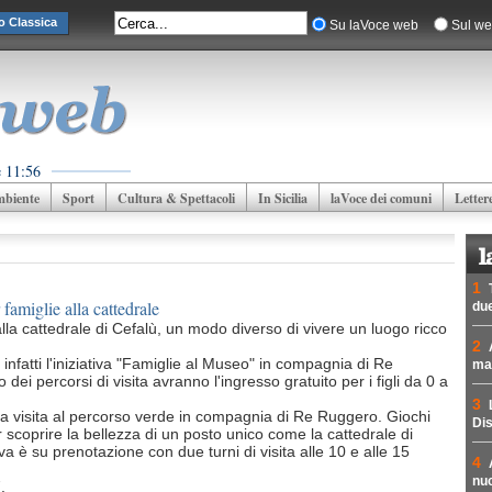
o Classica
Su laVoce web
Sul we
e 11:56
biente
Sport
Cultura & Spettacoli
In Sicilia
laVoce dei comuni
Letter
1
 famiglie alla cattedrale
due
lla cattedrale di Cefalù, un modo diverso di vivere un luogo ricco
2
nfatti l'iniziativa "Famiglie al Museo" in compagnia di Re
mad
ei percorsi di visita avranno l'ingresso gratuito per i figli da 0 a
3
 la visita al percorso verde in compagnia di Re Ruggero. Giochi
Dis
er scoprire la bellezza di un posto unico come la cattedrale di
va è su prenotazione con due turni di visita alle 10 e alle 15
4
nuc
.