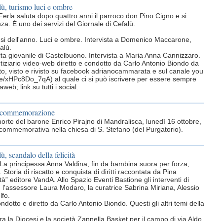
lù, turismo luci e ombre
erla saluta dopo quattro anni il parroco don Pino Cigno e si
a. È uno dei servizi del Giornale di Cefalù.
 mesi dell'anno. Luci e ombre. Intervista a Domenico Maccarone,
alù.
lta giovanile di Castelbuono. Intervista a Maria Anna Cannizzaro.
otiziario video-web diretto e condotto da Carlo Antonio Biondo da
o, visto e rivisto su facebook adrianocammarata e sul canale you
be/xHPc8Do_7qA) al quale ci si può iscrivere per essere sempre
eb; link su tutti i social.
a commemorazione
orte del barone Enrico Pirajno di Mandralisca, lunedì 16 ottobre,
a commemorativa nella chiesa di S. Stefano (del Purgatorio).
ù, scandalo della felicità
La principessa Anna Valdina, fin da bambina suora per forza,
. Storia di riscatto e conquista di diritti raccontata da Pina
tà” editore VandA. Allo Spazio Eventi Bastione gli interventi di
 l'assessore Laura Modaro, la curatrice Sabrina Miriana, Alessio
lfo.
ndotto e diretto da Carlo Antonio Biondo. Questi gli altri temi della
ra la Diocesi e la società Zannella Basket per il campo di via Aldo