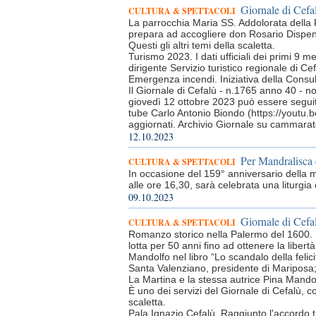
Giornale di Cefa
CULTURA & SPETTACOLI
La parrocchia Maria SS. Addolorata della F
prepara ad accogliere don Rosario Dispenz
Questi gli altri temi della scaletta.
Turismo 2023. I dati ufficiali dei primi 9
dirigente Servizio turistico regionale di Cef
Emergenza incendi. Iniziativa della Consu
Il Giornale di Cefalù - n.1765 anno 40 - n
giovedì 12 ottobre 2023 può essere seguit
tube Carlo Antonio Biondo (https://youtu.
aggiornati. Archivio Giornale su cammarataw
12.10.2023
Per Mandralisc
CULTURA & SPETTACOLI
In occasione del 159° anniversario della m
alle ore 16,30, sarà celebrata una liturgi
09.10.2023
Giornale di Cefal
CULTURA & SPETTACOLI
Romanzo storico nella Palermo del 1600. 
lotta per 50 anni fino ad ottenere la libertà
Mandolfo nel libro “Lo scandalo della felici
Santa Valenziano, presidente di Mariposa;
La Martina e la stessa autrice Pina Mando
È uno dei servizi del Giornale di Cefalù, co
scaletta.
Pala Ignazio Cefalù. Raggiunto l'accordo t