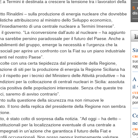
 E a Termini è destinata a crescere la tensione tra i lavoratori della
5
dis
detto Rinaldini – sulla produzione di energia nucleare che dovrebbe
alistiche attribuiscono al ministro dello Sviluppo economico,
 l’insediamento di una centrale nucleare a Termini Imerese”.
 il governo. “La riconversione dall’auto al nucleare – ha aggiunto
, ma sarebbe persino paradossale per il futuro del Paese. Anche a
tabilimenti del gruppo, emerge la necessità e l’urgenza che la
Si
sociali per aprire un confronto con la Fiat su un piano industriale
CR
stenti nel nostro Paese”.
su
colte con una certa tiepidezza dal presidente della Regione,
agg
zione di siti per la produzione di energia la Regione Siciliana ha
l rispetto per i tecnici del Ministero delle Attività produttive – ha
A 
dizioni per la collocazione di centrali nucleari in Sicilia: assoluta
il
ia positiva delle popolazioni interessate. Senza che queste tre
CU
oci, saremo di avviso contrario”.
Pot
to sulla questione della sicurezza ma non rimuove le
por
ato. Il tono della replica del presidente della Regione non sembra
zione.
Ce
to, è stato colto di sorpresa dalla notizia. “Ad oggi – ha detto –
ne
stituzionali per la localizzazione eventuale di una centrale a
CR
egnati in un’azione che garantisca il futuro della Fiat e
Gua
 profili occupazionali. Non posso neppur lontanamente valutare