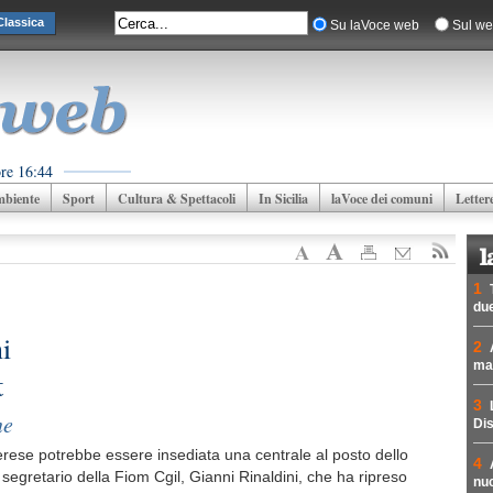
lassica
Su laVoce web
Sul we
re 16:44
biente
Sport
Cultura & Spettacoli
In Sicilia
laVoce dei comuni
Letter
1
due
i
2
mad
t
3
ne
Dis
Imerese potrebbe essere insediata una centrale al posto dello
4
l segretario della Fiom Cgil, Gianni Rinaldini, che ha ripreso
nuc