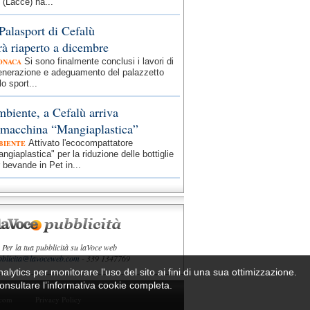
 (Lacce) ha...
 Palasport di Cefalù
rà riaperto a dicembre
Si sono finalmente conclusi i lavori di
ONACA
generazione e adeguamento del palazzetto
lo sport...
biente, a Cefalù arriva
 macchina “Mangiaplastica”
Attivato l'ecocompattatore
BIENTE
ngiaplastica" per la riduzione delle bottiglie
 bevande in Pet in...
Per la tua pubblicità su laVoce web
bblicita@lavoceweb.com
- 339 1347769
nalytics per monitorare l'uso del sito ai fini di una sua ottimizzazione.
 consultare l’informativa cookie completa.
.com
Privacy Policy