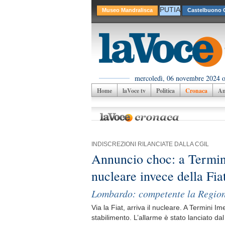
PUTIA
Museo Mandralisca
Castelbuono C
mercoledì, 06 novembre 2024 o
Home
laVoce tv
Politica
Cronaca
Am
INDISCREZIONI RILANCIATE DALLA CGIL
Annuncio choc: a Termin
nucleare invece della Fia
Lombardo: competente la Regio
Via la Fiat, arriva il nucleare. A Termini 
stabilimento. L’allarme è stato lanciato da