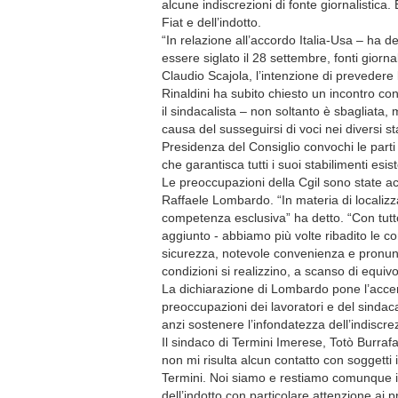
alcune indiscrezioni di fonte giornalistica.
Fiat e dell’indotto.
“In relazione all’accordo Italia-Usa – ha 
essere siglato il 28 settembre, fonti giorn
Claudio Scajola, l’intenzione di prevedere
Rinaldini ha subito chiesto un incontro con
il sindacalista – non soltanto è sbagliata
causa del susseguirsi di voci nei diversi s
Presidenza del Consiglio convochi le parti 
che garantisca tutti i suoi stabilimenti esi
Le preoccupazioni della Cgil sono state ac
Raffaele Lombardo. “In materia di localizza
competenza esclusiva” ha detto. “Con tutto i
aggiunto - abbiamo più volte ribadito le con
sicurezza, notevole convenienza e pronunc
condizioni si realizzino, a scanso di equiv
La dichiarazione di Lombardo pone l’accen
preoccupazioni dei lavoratori e del sindac
anzi sostenere l’infondatezza dell’indiscre
Il sindaco di Termini Imerese, Totò Burrafa
non mi risulta alcun contatto con soggetti i
Termini. Noi siamo e restiamo comunque imp
dell’indotto con particolare attenzione ai