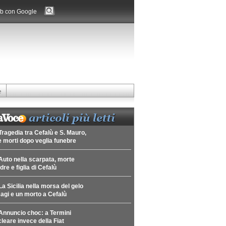
b con Google
e
Tragedia tra Cefalù e S. Mauro,
 morti dopo veglia funebre
Auto nella scarpata, morte
re e figlia di Cefalù
La Sicilia nella morsa del gelo
agi e un morto a Cefalù
Annuncio choc: a Termini
leare invece della Fiat