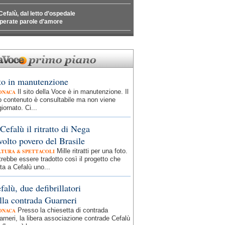
Cefalù, dal letto d’ospedale
perate parole d’amore
to in manutenzione
Il sito della Voce è in manutenzione. Il
ONACA
o contenuto è consultabile ma non viene
iornato. Ci...
Cefalù il ritratto di Nega
 volto povero del Brasile
Mille ritratti per una foto.
LTURA & SPETTACOLI
rebbe essere tradotto così il progetto che
ta a Cefalù uno...
falù, due defibrillatori
lla contrada Guarneri
Presso la chiesetta di contrada
ONACA
rneri, la libera associazione contrade Cefalù