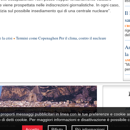
est
 viene prospettata nelle indiscrezioni giornalistiche. In ogni caso,
zia sul possibile insediamento qui di una centrale nucleare”.
Il
sa
CR
ri
del
 la crisi
Termini come Copenaghen Per il clima, contro il nucleare
Am
la
AM
"Ma
per
pu
per proporti messaggi pubblicitari in linea con le tue preferenze e cookie a
zo di detti cookie. Per maggiori informazioni e disattivazione è possibile
oceweb.com
Direttore Responsabile:
Franco Nicastro
Copyrights 2008 © lavoceweb
Accetto
Rifiuto
Più informazioni