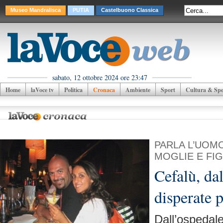
Museo Mandralisca
PUTIA
Castelbuono Classica
sabato, 12 ottobre 2024 ore 23:47
Home
laVoce tv
Politica
Cronaca
Ambiente
Sport
Cultura & Spet
PARLA L’UOM
MOGLIE E FIG
Cefalù, dal
disperate 
Dall’ospedale