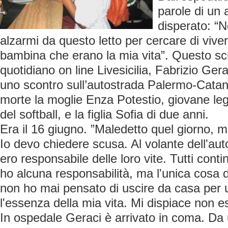
parole di un
disperato: “
alzarmi da questo letto per cercare di vive
bambina che erano la mia vita”. Questo scri
quotidiano on line Livesicilia, Fabrizio Ger
uno scontro sull’autostrada Palermo-Catan
morte la moglie Enza Potestio, giovane le
del softball, e la figlia Sofia di due anni.
Era il 16 giugno. ”Maledetto quel giorno, 
Io devo chiedere scusa. Al volante dell'auto
ero responsabile delle loro vite. Tutti cont
ho alcuna responsabilità, ma l'unica cosa d
non ho mai pensato di uscire da casa per u
l'essenza della mia vita. Mi dispiace non e
In ospedale Geraci è arrivato in coma. Da un