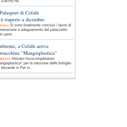
 (Lacce) ha...
 Palasport di Cefalù
rà riaperto a dicembre
Si sono finalmente conclusi i lavori di
ONACA
generazione e adeguamento del palazzetto
lo sport...
biente, a Cefalù arriva
 macchina “Mangiaplastica”
Attivato l'ecocompattatore
BIENTE
ngiaplastica" per la riduzione delle bottiglie
 bevande in Pet in...