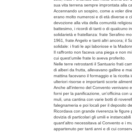
sua vita terrena sempre improntata alla car
Accennando un sospiro, come a voler dire q
erano molto numerosi e di età diverse e c
devozione alla vita della comunità religio
battesimo, i ricordi di tanti o di qualcuno 
solidarietà e fratellanza: frate Serafino m
1961, frate Angelo e tanti altri ancora; i
solidale: i frati le api laboriose e la Mad
Il raffronto non faceva una piega e non m
cui quest’umile frate lo aveva proferito.
Nelle terre retrostanti il Santuario frati 
di alberi da frutta, allevavano galline e m
mattina facevano il formaggio e la ricotta
ulteriori risorse e importanti scorte alime
Anche all'interno del Convento venivano ese
forni per la panificazione, un'officina con u
muli, una cantina con varie botti di rovere
falegnameria e poi locali per il deposito de
Ricordava con grande riverenza le figure pa
dovizia di particolari gli umili e instancabi
quant'altro necessitava al Convento e i muo
appartenuto per tanti anni e di cui conservav