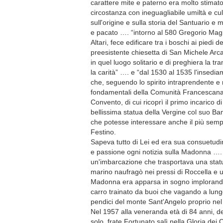
carattere mite e paterno era molto stimato
circostanza con ineguagliabile umiltà e c
sull'origine e sulla storia del Santuario e 
e pacato …. “intorno al 580 Gregorio Magn
Altari, fece edificare tra i boschi ai piedi 
preesistente chiesetta di San Michele Arc
in quel luogo solitario e di preghiera la tra
la carità” …. e “dal 1530 al 1535 l'insed
che, seguendo lo spirito intraprendente e r
fondamentali della Comunità Francescana co
Convento, di cui ricoprì il primo incarico 
bellissima statua della Vergine col suo Bam
che potesse interessare anche il più sempli
Festino.
Sapeva tutto di Lei ed era sua consuetudin
e passione ogni notizia sulla Madonna …. 
un'imbarcazione che trasportava una stat
marino naufragò nei pressi di Roccella e u
Madonna era apparsa in sogno implorando a
carro trainato da buoi che vagando a lungo
pendici del monte Sant'Angelo proprio nel 
Nel 1957 alla veneranda età di 84 anni, de
solo, frate Fortunato salì nella Gloria dei