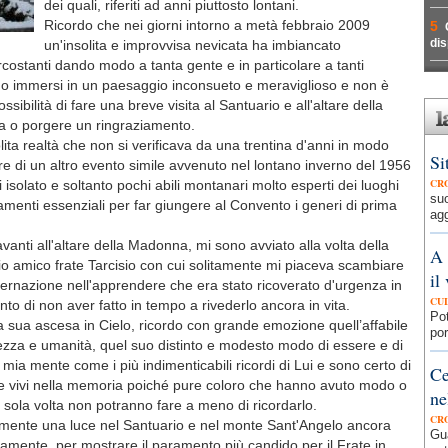
dei quali, riferiti ad anni piuttosto lontani.
Ricordo che nei giorni intorno a metà febbraio 2009
5
dis
un'insolita e improvvisa nevicata ha imbiancato
costanti dando modo a tanta gente e in particolare a tanti
go immersi in un paesaggio inconsueto e meraviglioso e non è
ibilità di fare una breve visita al Santuario e all'altare della
a o porgere un ringraziamento.
olita realtà che non si verificava da una trentina d'anni in modo
Si
e di un altro evento simile avvenuto nel lontano inverno del 1956
CR
 isolato e soltanto pochi abili montanari molto esperti dei luoghi
su
legamenti essenziali per far giungere al Convento i generi di prima
agg
vanti all'altare della Madonna, mi sono avviato alla volta della
A 
o amico frate Tarcisio con cui solitamente mi piaceva scambiare
il
ternazione nell'apprendere che era stato ricoverato d'urgenza in
CU
to di non aver fatto in tempo a rivederlo ancora in vita.
Pot
a sua ascesa in Cielo, ricordo con grande emozione quell’affabile
por
ggezza e umanità, quel suo distinto e modesto modo di essere e di
 mia mente come i più indimenticabili ricordi di Lui e sono certo di
Ce
re vivi nella memoria poiché pure coloro che hanno avuto modo o
ne
 sola volta non potranno fare a meno di ricordarlo.
CR
samente una luce nel Santuario e nel monte Sant'Angelo ancora
Gua
amente, per mostrare il paramento più candido per il Frate in