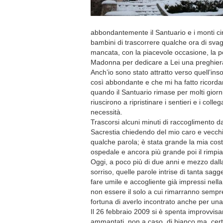
abbondantemente il Santuario e i monti cir
bambini di trascorrere qualche ora di sva
mancata, con la piacevole occasione, la poss
Madonna per dedicare a Lei una preghier
Anch’io sono stato attratto verso quell’ins
così abbondante e che mi ha fatto ricordar
quando il Santuario rimase per molti giorni
riuscirono a ripristinare i sentieri e i col
necessità.
Trascorsi alcuni minuti di raccoglimento da
Sacrestia chiedendo del mio caro e vecchi
qualche parola; è stata grande la mia cos
ospedale e ancora più grande poi il rimpian
Oggi, a poco più di due anni e mezzo dall
sorriso, quelle parole intrise di tanta sa
fare umile e accogliente già impressi nella
non essere il solo a cui rimarranno semp
fortuna di averlo incontrato anche per una
Il 26 febbraio 2009 si è spenta improvvi
ammantati, non a caso, di bianco ma, cert