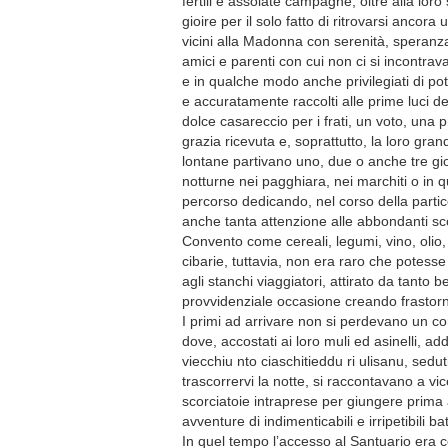
fertili e assolate campagne, oltre alla loro
gioire per il solo fatto di ritrovarsi ancor
vicini alla Madonna con serenità, speranza e
amici e parenti con cui non ci si incontrav
e in qualche modo anche privilegiati di pote
e accuratamente raccolti alle prime luci d
dolce casareccio per i frati, un voto, un
grazia ricevuta e, soprattutto, la loro grand
lontane partivano uno, due o anche tre gio
notturne nei pagghiara, nei marchiti o in
percorso dedicando, nel corso della partic
anche tanta attenzione alle abbondanti scort
Convento come cereali, legumi, vino, olio, 
cibarie, tuttavia, non era raro che potes
agli stanchi viaggiatori, attirato da tanto
provvidenziale occasione creando frastornaz
I primi ad arrivare non si perdevano un c
dove, accostati ai loro muli ed asinelli, 
viecchiu nto ciaschitieddu ri ulisanu, sedu
trascorrervi la notte, si raccontavano a vi
scorciatoie intraprese per giungere prima a
avventure di indimenticabili e irripetibili ba
In quel tempo l’accesso al Santuario era cos