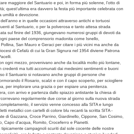
ltare maggiore del Santuario e poi, in forma più solenne, l’otto di
; quest’ultima era davvero la festa più importante celebrata con
a umiltà e devozione.
ell’anno e in quelle occasioni attraverso antichi e tortuosi
nfluenti al Santuario, o per la polverosa e tanto attesa strada
timata sul finire del 1936, giungevano numerosi gruppi di devoti da
da ogni paese del comprensorio madonita come Isnello,
 Pollina, San Mauro e Geraci per citare i più vicini ma anche da
Diocesi di Cefalù di cui la Gran Signura nel 1954 diviene Patrona
celli.
, con ogni mezzo, provenivano anche da località molto più lontane,
on credenti ma tutti accomunati dai medesimi sentimenti e buoni
verso il Santuario si notavano anche gruppi di persone che
morando il Rosario, scalzi e con il capo scoperto, per sciogliere
a, per implorare una grazia o per espiare una penitenza.
ra, con arrivo e partenza dallo spiazzo antistante la chiesa di
percorrevano regolarmente due corse al giorno sulla nuova strada
l completamento, il servizio venne concesso alla SITA e lungo
etti metallici con cartelli di colore blu recanti la scritta SITA -
 di Gazzana, Croce Parrino, Giardinello, Cippone, San Cosimo,
, Capo d'acqua, Romito, Croceferro e Pianetti.
ti tipicamente campagnoli scuriti dal sole cocente delle nostre