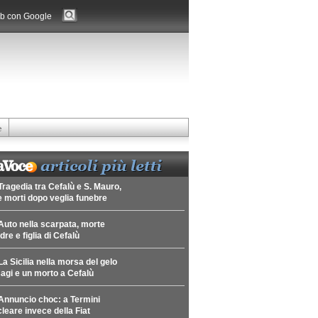
b con Google
e
Tragedia tra Cefalù e S. Mauro,
 morti dopo veglia funebre
Auto nella scarpata, morte
re e figlia di Cefalù
La Sicilia nella morsa del gelo
agi e un morto a Cefalù
Annuncio choc: a Termini
leare invece della Fiat