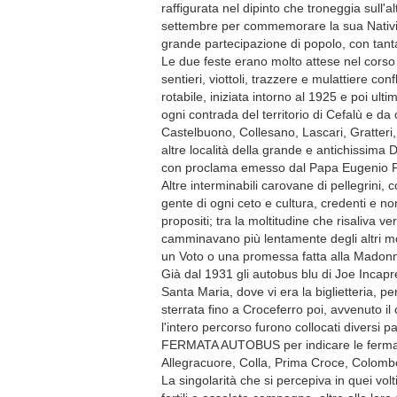
raffigurata nel dipinto che troneggia sull'a
settembre per commemorare la sua Natività
grande partecipazione di popolo, con tant
Le due feste erano molto attese nel corso d
sentieri, viottoli, trazzere e mulattiere co
rotabile, iniziata intorno al 1925 e poi ul
ogni contrada del territorio di Cefalù e 
Castelbuono, Collesano, Lascari, Gratteri,
altre località della grande e antichissima 
con proclama emesso dal Papa Eugenio Pa
Altre interminabili carovane di pellegrini
gente di ogni ceto e cultura, credenti e n
propositi; tra la moltitudine che risaliva 
camminavano più lentamente degli altri mor
un Voto o una promessa fatta alla Madonn
Già dal 1931 gli autobus blu di Joe Incapre
Santa Maria, dove vi era la biglietteria, 
sterrata fino a Croceferro poi, avvenuto i
l'intero percorso furono collocati diversi pal
FERMATA AUTOBUS per indicare le fermate
Allegracuore, Colla, Prima Croce, Colombo
La singolarità che si percepiva in quei vol