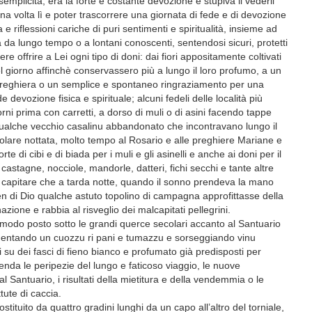
 semplicità, era la forte e costante devozione e stupiva il vederli
a una volta lì e poter trascorrere una giornata di fede e di devozione
 riflessioni cariche di puri sentimenti e spiritualità, insieme ad
a da lungo tempo o a lontani conoscenti, sentendosi sicuri, protetti
re offrire a Lei ogni tipo di doni: dai fiori appositamente coltivati
el giorno affinchè conservassero più a lungo il loro profumo, a un
a preghiera o un semplice e spontaneo ringraziamento per una
e devozione fisica e spirituale; alcuni fedeli delle località più
rni prima con carretti, a dorso di muli o di asini facendo tappe
 qualche vecchio casalinu abbandonato che incontravano lungo il
olare nottata, molto tempo al Rosario e alle preghiere Mariane e
e di cibi e di biada per i muli e gli asinelli e anche ai doni per il
castagne, nocciole, mandorle, datteri, fichi secchi e tante altre
se capitare che a tarda notte, quando il sonno prendeva la mano
 ben di Dio qualche astuto topolino di campagna approfittasse della
ione e rabbia al risveglio dei malcapitati pellegrini.
omodo posto sotto le grandi querce secolari accanto al Santuario
addentando un cuozzu ri pani e tumazzu e sorseggiando vinu
ti su dei fasci di fieno bianco e profumato già predisposti per
cenda le peripezie del lungo e faticoso viaggio, le nuove
l Santuario, i risultati della mietitura e della vendemmia o le
ttute di caccia.
tituito da quattro gradini lunghi da un capo all’altro del torniale,