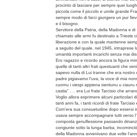
procinto di lasciare per sempre quei luoghi 
piccola come il piccolo e umile grande Fra
sempre modo di farci giungere un pur fievo
e il bisogno.
Servitore della Patria, della Madonna e di 
chiamato alle armi fu destinato a Trieste ci
liberazione e con la quale mantenne sempr
a seguito del quale, nel 1945, intraprese 
umanità importanti incarichi senza mai dis
Ero ragazzo e ricordo ancora la figura min
quelle di tanti altri frati questuanti che
sapevo nulla di Lui tranne che era nost
padre pigiavamo l'uva, la voce di mia no
cuomu i viespi appiena sientunu u ciauru r
castia” …. era Lui frate Tarcisio che arran
Voglio allora esprimere alcuni particolari d
tanti anni fa, i tanti ricordi di frate Tarcisio 
Com'era sua consuetudine dopo essersi intra
usava sempre accompagnare tutti verso l'u
composta genuflessione passando dinanzi 
congiunte sotto la lunga barba, incominciò
della Madonna avvenivano due volte l'anno 