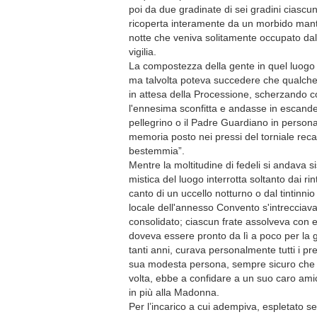
poi da due gradinate di sei gradini ciascuna
ricoperta interamente da un morbido manto
notte che veniva solitamente occupato dall
vigilia.
La compostezza della gente in quel luogo 
ma talvolta poteva succedere che qualche 
in attesa della Processione, scherzando co
l'ennesima sconfitta e andasse in escan
pellegrino o il Padre Guardiano in persona
memoria posto nei pressi del torniale recan
bestemmia”.
Mentre la moltitudine di fedeli si andava s
mistica del luogo interrotta soltanto dai rin
canto di un uccello notturno o dal tintinni
locale dell'annesso Convento s'intrecciavan
consolidato; ciascun frate assolveva con e
doveva essere pronto da lì a poco per la 
tanti anni, curava personalmente tutti i pr
sua modesta persona, sempre sicuro che al
volta, ebbe a confidare a un suo caro amic
in più alla Madonna.
Per l’incarico a cui adempiva, espletato