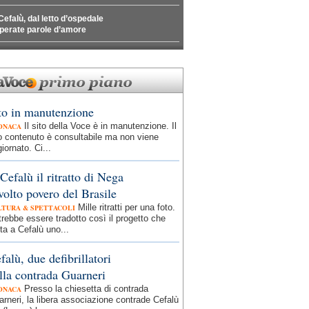
Cefalù, dal letto d’ospedale
perate parole d’amore
to in manutenzione
Il sito della Voce è in manutenzione. Il
ONACA
o contenuto è consultabile ma non viene
iornato. Ci...
Cefalù il ritratto di Nega
 volto povero del Brasile
Mille ritratti per una foto.
LTURA & SPETTACOLI
rebbe essere tradotto così il progetto che
ta a Cefalù uno...
falù, due defibrillatori
lla contrada Guarneri
Presso la chiesetta di contrada
ONACA
rneri, la libera associazione contrade Cefalù