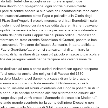
 da tutti i fedeli che accoglieva sempre e in qualunque
ultura dando ogni spiegazione, ogni notizia o avvenimento
mi pare di sentire ancora la sua voce dall'inconfondibile tono caldo
o, successivamente eletto Papa e poi salito alla Gloria degli
del Pizzo Sant’Angelo il piccolo monastero di frati Benedettini sulla
angelo in quel tempo curata e custodita da eremiti che trovavano
nquillità, la serenità e la vocazione per sostenere la solidarietà e
iamento dei primi Padri Cappuccini del primo ordine Francescano
iformista del frate eremita Sebastiano di Gratteri, posero le basi
struendo l’impianto dell’attuale Santuario, in parte adibito a
di Padre Guardiano”.... e non si stancava mai di ammirare la
bino, di far risaltare di Lei ogni più piccolo e nascosto particolare
ce dei pellegrini venuti per partecipare alla celebrazione del
e dedicare ad uno o cento curiosi visitatori con uguale trasporto
“e si racconta anche che nei giorni di Pasqua del 1530
ua della Madonna col Bambino a causa di un forte uragano
n umile e sconosciuto frate eremita di Gibilmanna, a cui la
iuto, insieme ad alcuni volenterosi del luogo la posero su di un
 per quelle antiche contrade alla fine si fermarono esausti alle
luogo dove poi verrà eretto il Santuario dedicato alla Madonna”.
stando grande sconforto tra la gente dell'intera Diocesi e non
 Cieli a fianco della Madonna di Gibilmanna a cui aveva dedicato la