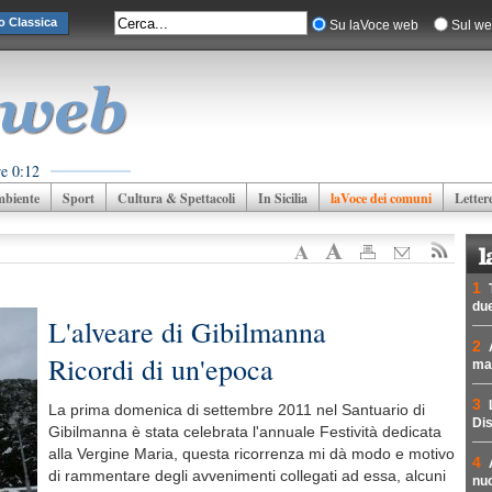
o Classica
Su laVoce web
Sul we
e 0:12
biente
Sport
Cultura & Spettacoli
In Sicilia
laVoce dei comuni
Letter
1
due
L'alveare di Gibilmanna
2
Ricordi di un'epoca
mad
3
La prima domenica di settembre 2011 nel Santuario di
Dis
Gibilmanna è stata celebrata l'annuale Festività dedicata
alla Vergine Maria, questa ricorrenza mi dà modo e motivo
4
di rammentare degli avvenimenti collegati ad essa, alcuni
nuc