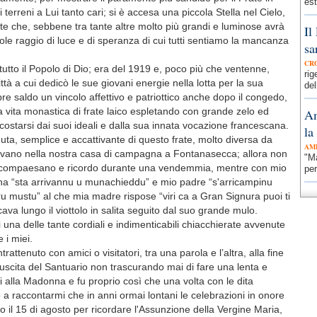
est
terreni a Lui tanto cari; si è accesa una piccola Stella nel Cielo,
te che, sebbene tra tante altre molto più grandi e luminose avrà
Il
le raggio di luce e di speranza di cui tutti sentiamo la mancanza
sa
CR
tutto il Popolo di Dio; era del 1919 e, poco più che ventenne,
ri
ttà a cui dedicò le sue giovani energie nella lotta per la sua
del
e saldo un vincolo affettivo e patriottico anche dopo il congedo,
la vita monastica di frate laico espletando con grande zelo ed
Am
costarsi dai suoi ideali e dalla sua innata vocazione francescana.
la
uta, semplice e accattivante di questo frate, molto diversa da
AM
 venivano nella nostra casa di campagna a Fontanasecca; allora non
"Ma
ro compaesano e ricordo durante una vendemmia, mentre con mio
per
nna “sta arrivannu u munachieddu” e mio padre “s'arricampinu
u mustu” al che mia madre rispose “viri ca a Gran Signura puoi ti
cava lungo il viottolo in salita seguito dal suo grande mulo.
i una delle tante cordiali e indimenticabili chiacchierate avvenute
e i miei.
ttenuto con amici o visitatori, tra una parola e l’altra, alla fine
scita del Santuario non trascurando mai di fare una lenta e
alla Madonna e fu proprio così che una volta con le dita
 a raccontarmi che in anni ormai lontani le celebrazioni in onore
il 15 di agosto per ricordare l'Assunzione della Vergine Maria,