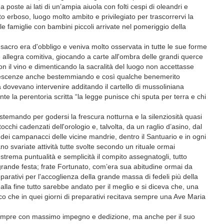
 poste ai lati di un’ampia aiuola con folti cespi di oleandri e
 erboso, luogo molto ambito e privilegiato per trascorrervi la
e famiglie con bambini piccoli arrivate nel pomeriggio della
sacro era d'obbligo e veniva molto osservata in tutte le sue forme
allegra comitiva, giocando a carte all'ombra delle grandi querce
n il vino e dimenticando la sacralità del luogo non accettasse
descenze anche bestemmiando e così qualche benemerito
 dovevano intervenire additando il cartello di mussoliniana
te la perentoria scritta “la legge punisce chi sputa per terra e chi
istemando per godersi la frescura notturna e la silenziosità quasi
tocchi cadenzati dell'orologio e, talvolta, da un raglio d’asino, dal
o dei campanacci delle vicine mandrie, dentro il Santuario e in ogni
o svariate attività tutte svolte secondo un rituale ormai
strema puntualità e semplicità il compito assegnatogli, tutto
grande festa; frate Fortunato, com’era sua abitudine ormai da
eparativi per l'accoglienza della grande massa di fedeli più della
la fine tutto sarebbe andato per il meglio e si diceva che, una
o che in quei giorni di preparativi recitava sempre una Ave Maria
 sempre con massimo impegno e dedizione, ma anche per il suo