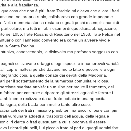
ità e alla fratellanza.
ualcosa che non è più, frate Tarcisio mi diceva che allora i frati
iascuno, nel proprio ruolo, collaborava con grande impegno e
sa. Nella memoria storica restano segnati pochi e semplici nomi di
in particolare, ma tutti mirabili esempi di quotidiana abnegazione,
orto nel 1955, frate Rosario di Resuttano nel 1958, frate Felice nel
l Santuario con l'annesso convento era come un alveare vivo e
onna la Santa Regina.
i stupiva, conoscendolo, la disinvolta ma profonda saggezza con
campagnoli coltivavano ortaggi di ogni specie e innumerevoli varietà
aiali, capre maltesi perchè davano molto latte e pecorelle e ogni
 integrando così, a quelle donate dai devoti della Madonna,
ntari per il sostentamento della numerosa comunità religiosa.
rcitate svariate attività: un mulino per molire il frumento, dei
n fabbro per costruire e riparare gli attrezzi agricoli e ferrare i
lla abilmente realizzate da un frate bottaio in una apposita
lla legna, della biada per i muli e tante altre cose.
triarcali dei frati ri missa o presbiteri ma ancor di più e con più
li frati vurdunara addetti al trasporto dell'acqua, della legna e
nici ri cierca o frati questuanti a cui si onorava di essere
a i ricordi più belli, Lui piccolo frate al pari di quegli uomini forti