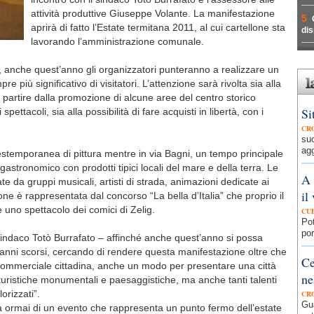
attività produttive Giuseppe Volante. La manifestazione
5
aprirà di fatto l’Estate termitana 2011, al cui cartellone sta
dis
lavorando l’amministrazione comunale.
, anche quest’anno gli organizzatori punteranno a realizzare un
 più significativo di visitatori. L’attenzione sarà rivolta sia alla
a partire dalla promozione di alcune aree del centro storico
Si
spettacoli, sia alla possibilità di fare acquisti in libertà, con i
CR
su
agg
estemporanea di pittura mentre in via Bagni, un tempo principale
o gastronomico con prodotti tipici locali del mare e della terra. Le
A 
 da gruppi musicali, artisti di strada, animazioni dedicate ai
il
ne è rappresentata dal concorso “La bella d’Italia” che proprio il
re uno spettacolo dei comici di Zelig.
CU
Pot
por
sindaco Totò Burrafato – affinché anche quest’anno si possa
 anni scorsi, cercando di rendere questa manifestazione oltre che
Ce
à commerciale cittadina, anche un modo per presentare una città
ne
 turistiche monumentali e paesaggistiche, ma anche tanti talenti
orizzati”.
CR
Gua
ta ormai di un evento che rappresenta un punto fermo dell’estate