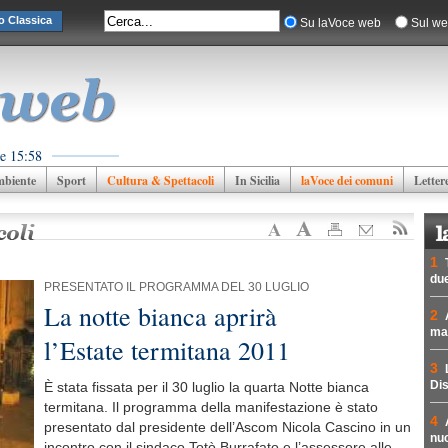
o Classica
Su laVoce web
Sul we
e 15:58
biente
Sport
Cultura & Spettacoli
In Sicilia
laVoce dei comuni
Letter
1
due
PRESENTATO IL PROGRAMMA DEL 30 LUGLIO
La notte bianca aprirà
2
mad
l’Estate termitana 2011
3
Dis
È stata fissata per il 30 luglio la quarta Notte bianca
termitana. Il programma della manifestazione è stato
4
presentato dal presidente dell’Ascom Nicola Cascino in un
nuc
incontro con il sindaco Totò Burrafato e l’assessore alle