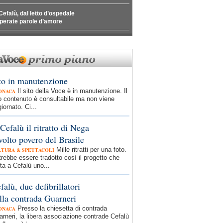
Cefalù, dal letto d’ospedale
perate parole d’amore
to in manutenzione
Il sito della Voce è in manutenzione. Il
ONACA
o contenuto è consultabile ma non viene
iornato. Ci...
Cefalù il ritratto di Nega
 volto povero del Brasile
Mille ritratti per una foto.
LTURA & SPETTACOLI
rebbe essere tradotto così il progetto che
ta a Cefalù uno...
falù, due defibrillatori
lla contrada Guarneri
Presso la chiesetta di contrada
ONACA
rneri, la libera associazione contrade Cefalù