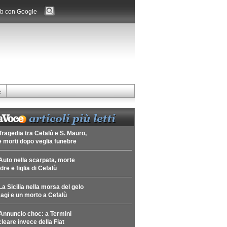
b con Google
e
Tragedia tra Cefalù e S. Mauro,
 morti dopo veglia funebre
Auto nella scarpata, morte
re e figlia di Cefalù
La Sicilia nella morsa del gelo
agi e un morto a Cefalù
Annuncio choc: a Termini
leare invece della Fiat