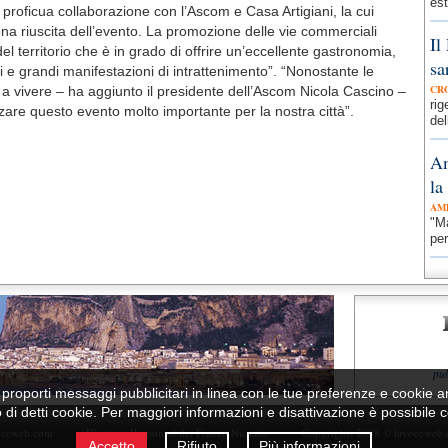
est
 proficua collaborazione con l’Ascom e Casa Artigiani, la cui
na riuscita dell’evento. La promozione delle vie commerciali
Il
l territorio che è in grado di offrire un’eccellente gastronomia,
sa
i e grandi manifestazioni di intrattenimento”. “Nonostante le
CR
ova a vivere – ha aggiunto il presidente dell’Ascom Nicola Cascino –
ri
zare questo evento molto importante per la nostra città”.
del
Am
la
AM
"Ma
per
pu
per proporti messaggi pubblicitari in linea con le tue preferenze e cookie a
zo di detti cookie. Per maggiori informazioni e disattivazione è possibile
oceweb.com
Direttore Responsabile:
Franco Nicastro
Copyrights 2008 © lavoceweb
Accetto
Rifiuto
Più informazioni