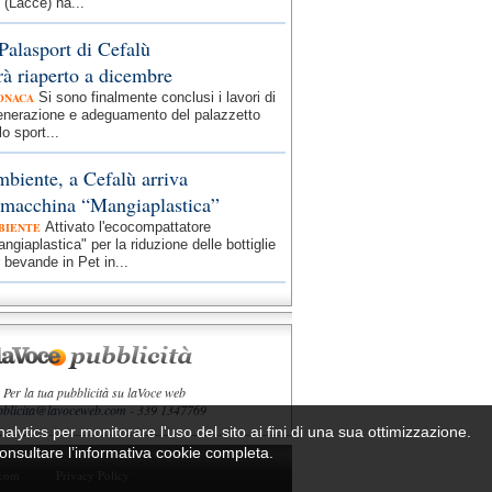
 (Lacce) ha...
 Palasport di Cefalù
rà riaperto a dicembre
Si sono finalmente conclusi i lavori di
ONACA
generazione e adeguamento del palazzetto
lo sport...
biente, a Cefalù arriva
 macchina “Mangiaplastica”
Attivato l'ecocompattatore
BIENTE
ngiaplastica" per la riduzione delle bottiglie
 bevande in Pet in...
Per la tua pubblicità su laVoce web
bblicita@lavoceweb.com
- 339 1347769
nalytics per monitorare l'uso del sito ai fini di una sua ottimizzazione.
 consultare l’informativa cookie completa.
.com
Privacy Policy