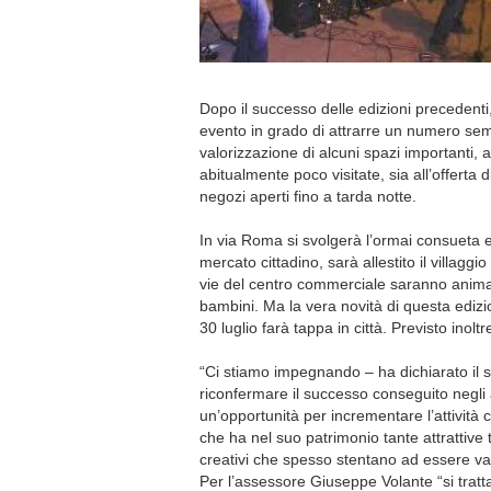
Dopo il successo delle edizioni precedenti
evento in grado di attrarre un numero sempre
valorizzazione di alcuni spazi importanti, 
abitualmente poco visitate, sia all’offerta di 
negozi aperti fino a tarda notte.
In via Roma si svolgerà l’ormai consueta 
mercato cittadino, sarà allestito il villaggi
vie del centro commerciale saranno animate
bambini. Ma la vera novità di questa edizio
30 luglio farà tappa in città. Previsto inolt
“Ci stiamo impegnando – ha dichiarato il 
riconfermare il successo conseguito negli
un’opportunità per incrementare l’attivit
che ha nel suo patrimonio tante attrattive
creativi che spesso stentano ad essere val
Per l’assessore Giuseppe Volante “si trat