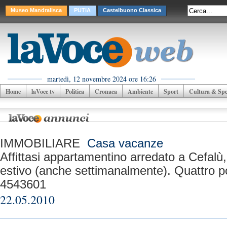
Museo Mandralisca
PUTIA
Castelbuono Classica
martedì, 12 novembre 2024 ore 16:26
Home
laVoce tv
Politica
Cronaca
Ambiente
Sport
Cultura & Spet
IMMOBILIARE
Casa vacanze
Affittasi appartamentino arredato a Cefal
estivo (anche settimanalmente). Quattro pos
4543601
22.05.2010