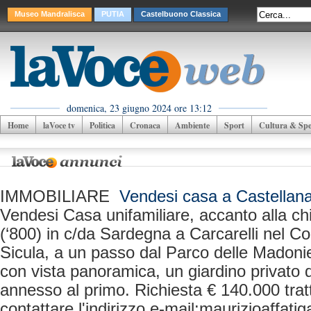
Museo Mandralisca
PUTIA
Castelbuono Classica
domenica, 23 giugno 2024 ore 13:12
Home
laVoce tv
Politica
Cronaca
Ambiente
Sport
Cultura & Spet
IMMOBILIARE
Vendesi casa a Castellan
Vendesi Casa unifamiliare, accanto alla c
(‘800) in c/da Sardegna a Carcarelli nel C
Sicula, a un passo dal Parco delle Madoni
con vista panoramica, un giardino privato 
annesso al primo. Richiesta € 140.000 tratt
contattare l'indirizzo e-mail:
maurizioaffati